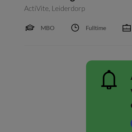
ActiVite
,
Leiderdorp
MBO
Fulltime