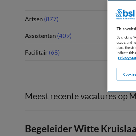
Artsen
(877)
This websi
Assistenten
(409)
By clicking “
usage, and he
place the str
Facilitair
(68)
indicate thi
Privacy Sta
Cookies
Meest recente vacatures op M
Begeleider Witte Kruisla