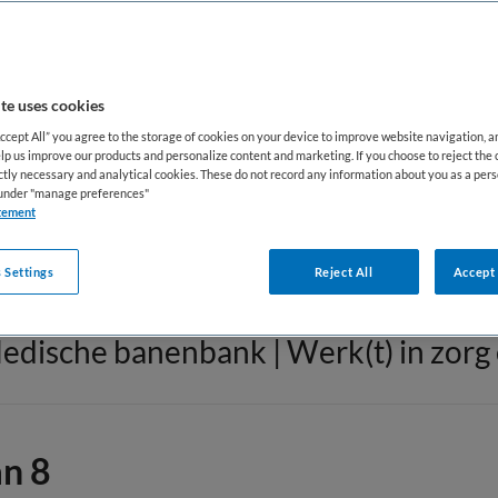
GGZ/Welzijn
(1086)
T
te uses cookies
Onderzoeker
(14)
V
Accept All” you agree to the storage of cookies on your device to improve website navigation, 
lp us improve our products and personalize content and marketing. If you choose to reject the 
ictly necessary and analytical cookies. These do not record any information about you as a pers
Paramedici
(117)
Z
s under "manage preferences"
tement
 Settings
Reject All
Accept 
edische banenbank | Werk(t) in zorg 
an 8