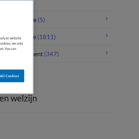
andheelkunde
(5)
erpleegkunde
(1811)
analyze website
cookies, we only
on. You can
orgmanagement
(347)
All Cookies
en welzijn