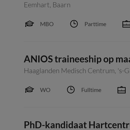
Eemhart
,
Baarn
MBO
Parttime
ANIOS traineeship op ma
Haaglanden Medisch Centrum
,
's-
WO
Fulltime
PhD-kandidaat Hartcentru