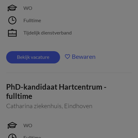
WO
Fulltime
Tijdelijk dienstverband
Bewaren
Bekijk vacature
PhD-kandidaat Hartcentrum -
fulltime
Catharina ziekenhuis
,
Eindhoven
WO
Fulltime