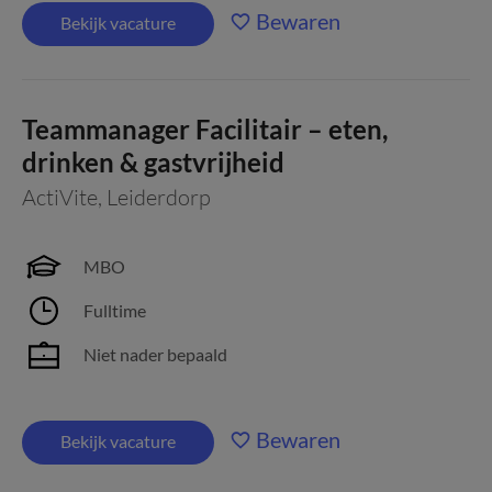
Bewaren
Bekijk vacature
Teammanager Facilitair – eten,
drinken & gastvrijheid
ActiVite
,
Leiderdorp
MBO
Fulltime
Niet nader bepaald
Bewaren
Bekijk vacature