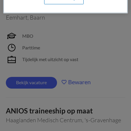
Begeleider Witte Kruislaan 8
Eemhart
,
Baarn
MBO
Parttime
Tijdelijk met uitzicht op vast
Bewaren
Bekijk vacature
ANIOS traineeship op maat
Haaglanden Medisch Centrum
,
's-Gravenhage