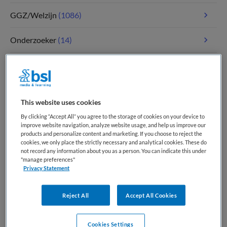
GGZ/Welzijn
(1086)
Onderzoeker
(14)
Paramedici
(117)
Tandheelkunde
(5)
This website uses cookies
Verpleegkunde
(1811)
By clicking “Accept All” you agree to the storage of cookies on your device to
improve website navigation, analyze website usage, and help us improve our
products and personalize content and marketing. If you choose to reject the
Zorgmanagement
(348)
cookies, we only place the strictly necessary and analytical cookies. These do
not record any information about you as a person. You can indicate this under
"manage preferences"
Privacy Statement
Meest recente vacatures op Medische
banenbank | Werk(t) in zorg en welzijn
Reject All
Accept All Cookies
Cookies Settings