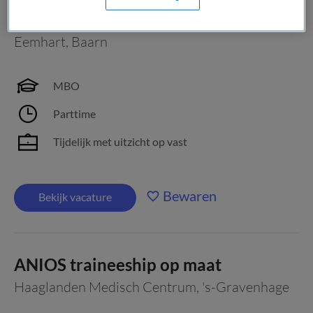
Begeleider Witte Kruislaan 8
Eemhart
,
Baarn
MBO
Parttime
Tijdelijk met uitzicht op vast
Bewaren
Bekijk vacature
ANIOS traineeship op maat
Haaglanden Medisch Centrum
,
's-Gravenhage