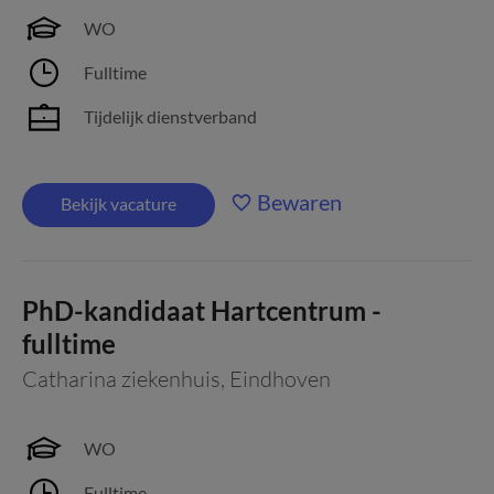
WO
Fulltime
Tijdelijk dienstverband
Bewaren
Bekijk vacature
PhD-kandidaat Hartcentrum -
fulltime
Catharina ziekenhuis
,
Eindhoven
WO
Fulltime