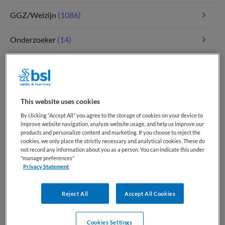
GGZ/Welzijn
(1086)
Onderzoeker
(14)
Paramedici
(117)
Tandheelkunde
(5)
This website uses cookies
Verpleegkunde
(1811)
By clicking “Accept All” you agree to the storage of cookies on your device to
improve website navigation, analyze website usage, and help us improve our
products and personalize content and marketing. If you choose to reject the
Zorgmanagement
(347)
cookies, we only place the strictly necessary and analytical cookies. These do
not record any information about you as a person. You can indicate this under
"manage preferences"
Privacy Statement
Meest recente vacatures op Medische
banenbank | Werk(t) in zorg en welzijn
Reject All
Accept All Cookies
Cookies Settings