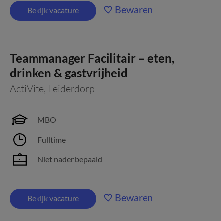
Bewaren
Bekijk vacature
Teammanager Facilitair – eten,
drinken & gastvrijheid
ActiVite
,
Leiderdorp
MBO
Fulltime
Niet nader bepaald
Bewaren
Bekijk vacature