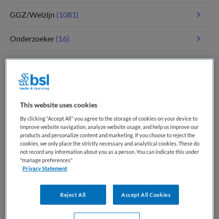
GGZ/Welzijn
(1081)
Onderzoeker
(16)
Paramedici
(111)
Tandheelkunde
(4)
This website uses cookies
Verpleegkunde
(1786)
By clicking “Accept All” you agree to the storage of cookies on your device to
improve website navigation, analyze website usage, and help us improve our
Zorgmanagement
(350)
products and personalize content and marketing. If you choose to reject the
cookies, we only place the strictly necessary and analytical cookies. These do
not record any information about you as a person. You can indicate this under
"manage preferences"
Privacy Statement
Meest recente vacatures op Medische
banenbank | Werk(t) in zorg en welzijn
Reject All
Accept All Cookies