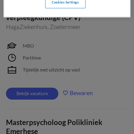
Cookies Settings
Consultatief psychiatrisch
verpleegkundige (CPV)
HagaZiekenhuis
,
Zoetermeer
MBO
Parttime
Tijdelijk met uitzicht op vast
Bewaren
Bekijk vacature
Masterpsycholoog Polikliniek
Emerhese