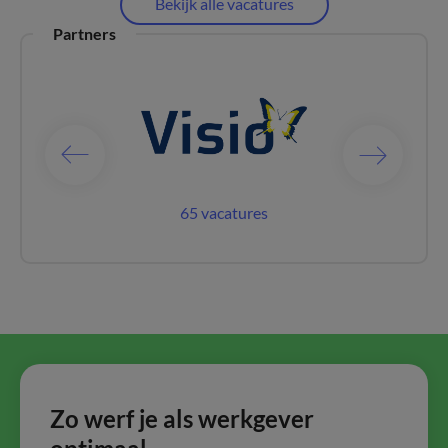
Bekijk alle vacatures
Partners
catures
65 vacatures
181 vac
Zo werf je als werkgever