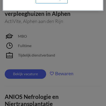
Verpleegkundige nachtdiensten | 3
verpleeghuizen in Alphen
ActiVite
,
Alphen aan den Rijn
MBO
Fulltime
Tijdelijk dienstverband
Bewaren
Bekijk vacature
ANIOS Nefrologie en
Niertransplantatie