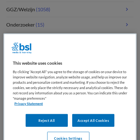
GGZ/Welzijn
(1058)
Onderzoeker
(15)
Paramedici
(109)
Tandheelkunde
(5)
This website uses cookies
Verpleegkunde
(1766)
By clicking “Accept All” you agree to the storage of cookies on your device to
improve website navigation, analyze website usage, and help us improve our
products and personalize content and marketing. If you choose to reject the
Zorgmanagement
(340)
cookies, we only place the strictly necessary and analytical cookies. These do
not record any information about you as a person. You can indicate this under
"manage preferences"
Privacy Statement
Meest recente vacatures op Medische
banenbank | Werk(t) in zorg en welzijn
Reject All
Accept All Cookies
Cookies Settings