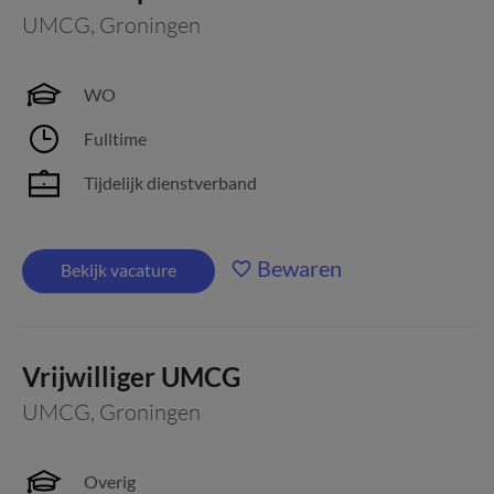
UMCG
,
Groningen
WO
Fulltime
Tijdelijk dienstverband
Bewaren
Bekijk vacature
Vrijwilliger UMCG
UMCG
,
Groningen
Overig