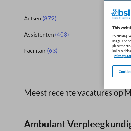
Artsen
(872)
This websi
Assistenten
(403)
By clicking “
usage, and he
place the str
Facilitair
(63)
indicate thi
Privacy Sta
Cookies
Meest recente vacatures op M
Ambulant Verpleegkundig