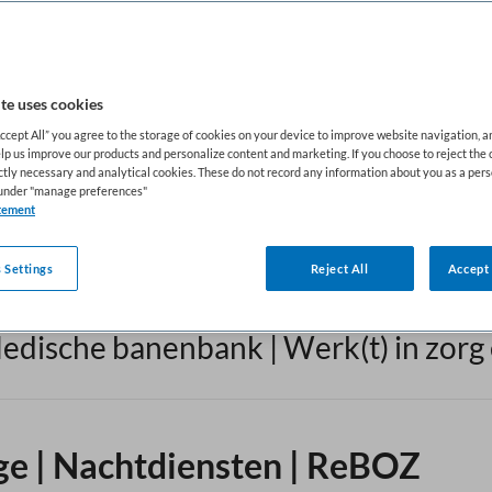
GGZ/Welzijn
(1073)
T
te uses cookies
Onderzoeker
(15)
V
Accept All” you agree to the storage of cookies on your device to improve website navigation, 
lp us improve our products and personalize content and marketing. If you choose to reject the 
ictly necessary and analytical cookies. These do not record any information about you as a pers
Paramedici
(109)
Z
s under "manage preferences"
tement
 Settings
Reject All
Accept 
edische banenbank | Werk(t) in zorg 
e | Nachtdiensten | ReBOZ