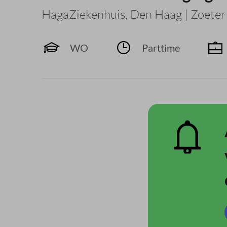
HagaZiekenhuis
,
Den Haag | Zoete
WO
Parttime