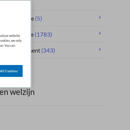
andheelkunde
(5)
erpleegkunde
(1783)
analyze website
cookies, we only
on. You can
orgmanagement
(343)
All Cookies
en welzijn