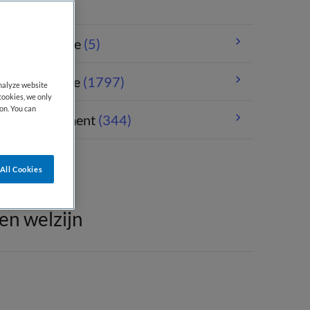
andheelkunde
(5)
erpleegkunde
(1797)
analyze website
cookies, we only
on. You can
orgmanagement
(344)
All Cookies
en welzijn