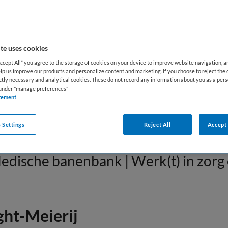
GGZ/Welzijn
(1073)
T
te uses cookies
Onderzoeker
(15)
V
Accept All” you agree to the storage of cookies on your device to improve website navigation, 
lp us improve our products and personalize content and marketing. If you choose to reject the 
ictly necessary and analytical cookies. These do not record any information about you as a pers
Paramedici
(117)
Z
s under "manage preferences"
tement
 Settings
Reject All
Accept 
edische banenbank | Werk(t) in zorg 
ght-Meierij