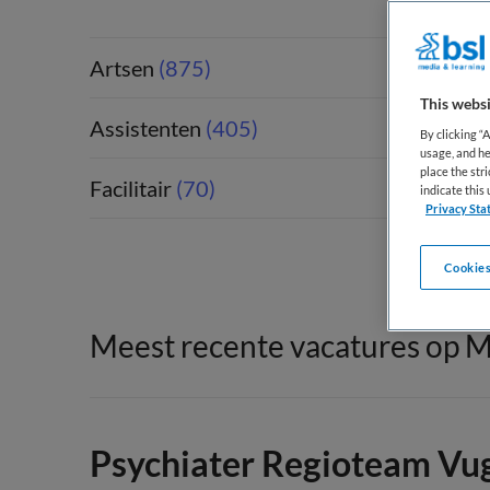
Artsen
(875)
This websi
Assistenten
(405)
By clicking “
usage, and he
place the str
Facilitair
(70)
indicate thi
Privacy Sta
Cookies
Meest recente vacatures op M
Psychiater Regioteam Vu