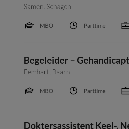
Samen
,
Schagen
MBO
Parttime
Begeleider – Gehandicap
Eemhart
,
Baarn
MBO
Parttime
Doktersassistent Keel-, N