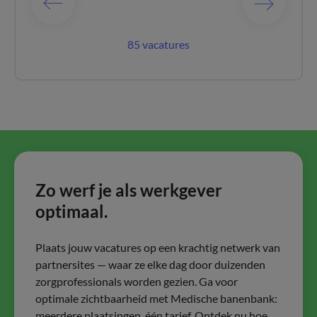
acatures
85 vacatures
33 vac
Zo werf je als werkgever
optimaal.
Plaats jouw vacatures op een krachtig netwerk van
partnersites — waar ze elke dag door duizenden
zorgprofessionals worden gezien. Ga voor
optimale zichtbaarheid met Medische banenbank:
meerdere plaatsingen, één tarief. Ontdek nu hoe