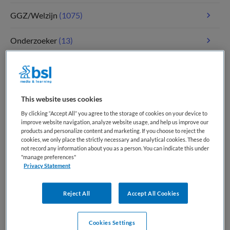
GGZ/Welzijn
(1075)
Onderzoeker
(13)
Paramedici
(118)
Tandheelkunde
(5)
This website uses cookies
By clicking “Accept All” you agree to the storage of cookies on your device to
Verpleegkunde
(1805)
improve website navigation, analyze website usage, and help us improve our
products and personalize content and marketing. If you choose to reject the
cookies, we only place the strictly necessary and analytical cookies. These do
Zorgmanagement
(344)
not record any information about you as a person. You can indicate this under
"manage preferences"
Privacy Statement
Meest recente vacatures op Medische
Reject All
Accept All Cookies
banenbank | Werk(t) in zorg en welzijn
Cookies Settings