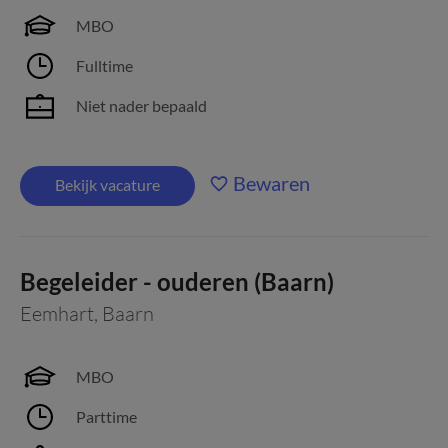
MBO
Fulltime
Niet nader bepaald
Bewaren
Bekijk vacature
Begeleider - ouderen (Baarn)
Eemhart
,
Baarn
MBO
Parttime