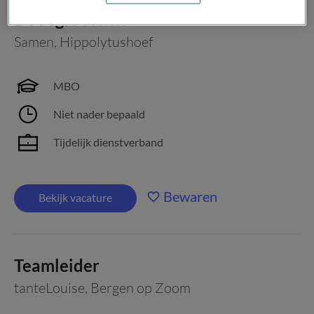
De regio Flexer
Samen
,
Hippolytushoef
MBO
Niet nader bepaald
Tijdelijk dienstverband
Bewaren
Bekijk vacature
Teamleider
tanteLouise
,
Bergen op Zoom