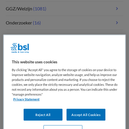
GGZ/Welzijn
(1081)
Onderzoeker
(16)
Paramedici
(111)
Tandheelkunde
(4)
This website uses cookies
Verpleegkunde
(1786)
By clicking “Accept All” you agree to the storage of cookies on your device to
improve website navigation, analyze website usage, and help us improve our
Zorgmanagement
(350)
products and personalize content and marketing. If you choose to reject the
cookies, we only place the strictly necessary and analytical cookies. These do
not record any information about you as a person. You can indicate this under
"manage preferences"
Privacy Statement
Meest recente vacatures op Medische
banenbank | Werk(t) in zorg en welzijn
Reject All
Accept All Cookies