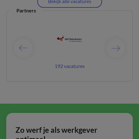
Bekijk alle vacatures
Partners
acatures
192 vacatures
141 vac
Zo werf je als werkgever