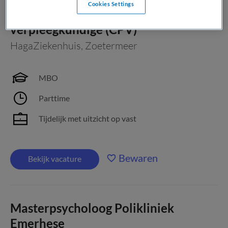
Cookies Settings
Consultatief psychiatrisch
verpleegkundige (CPV)
HagaZiekenhuis
,
Zoetermeer
MBO
Parttime
Tijdelijk met uitzicht op vast
Bewaren
Bekijk vacature
Masterpsycholoog Polikliniek
Emerhese