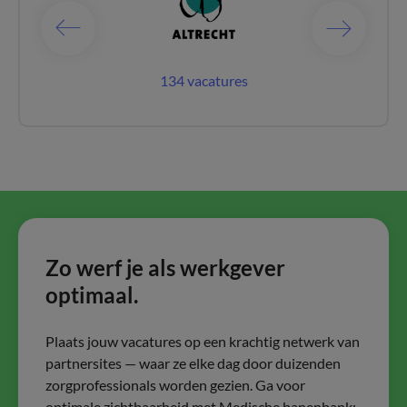
catures
134 vacatures
65 vac
Zo werf je als werkgever
optimaal.
Plaats jouw vacatures op een krachtig netwerk van
partnersites — waar ze elke dag door duizenden
zorgprofessionals worden gezien. Ga voor
optimale zichtbaarheid met Medische banenbank: