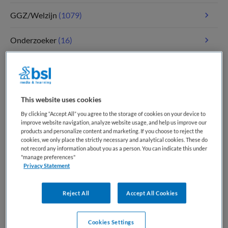
GGZ/Welzijn
(1079)
Onderzoeker
(16)
Paramedici
(115)
Tandheelkunde
(4)
This website uses cookies
Verpleegkunde
(1792)
By clicking “Accept All” you agree to the storage of cookies on your device to
improve website navigation, analyze website usage, and help us improve our
products and personalize content and marketing. If you choose to reject the
Zorgmanagement
(346)
cookies, we only place the strictly necessary and analytical cookies. These do
not record any information about you as a person. You can indicate this under
"manage preferences"
Privacy Statement
Meest recente vacatures op Medische
banenbank | Werk(t) in zorg en welzijn
Reject All
Accept All Cookies
Cookies Settings