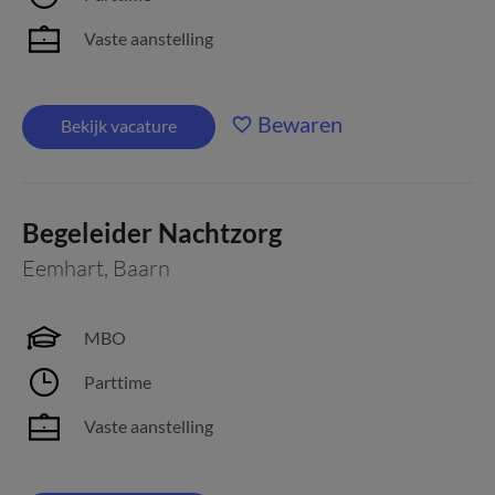
Vaste aanstelling
Bewaren
Bekijk vacature
Begeleider Nachtzorg
Eemhart
,
Baarn
MBO
Parttime
Vaste aanstelling