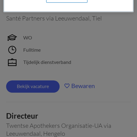
Bestuurder a.i.
Santé Partners via Leeuwendaal
,
Tiel
WO
Fulltime
Tijdelijk dienstverband
Bewaren
Bekijk vacature
Directeur
Twentse Apothekers Organisatie-UA via
Leeuwendaal
,
Hengelo