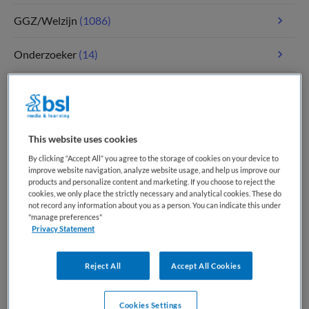
GGZ/Welzijn
(1086)
Onderzoeker
(14)
Paramedici
(117)
Tandheelkunde
(5)
This website uses cookies
Verpleegkunde
(1811)
By clicking “Accept All” you agree to the storage of cookies on your device to
improve website navigation, analyze website usage, and help us improve our
products and personalize content and marketing. If you choose to reject the
Zorgmanagement
(347)
cookies, we only place the strictly necessary and analytical cookies. These do
not record any information about you as a person. You can indicate this under
"manage preferences"
Privacy Statement
Meest recente vacatures op Medische
banenbank | Werk(t) in zorg en welzijn
Reject All
Accept All Cookies
Cookies Settings