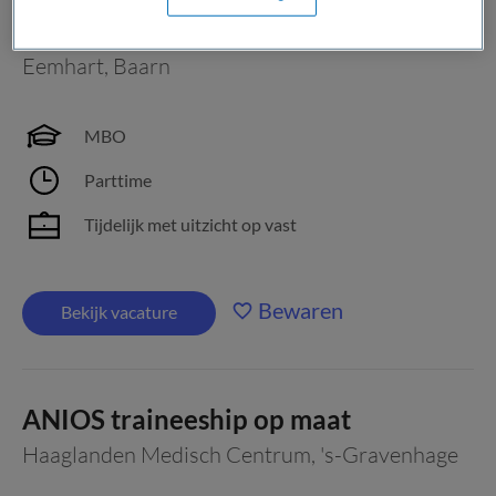
Begeleider Witte Kruislaan 8
Eemhart
,
Baarn
MBO
Parttime
Tijdelijk met uitzicht op vast
Bewaren
Bekijk vacature
ANIOS traineeship op maat
Haaglanden Medisch Centrum
,
's-Gravenhage