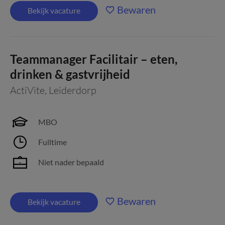
Bewaren
Bekijk vacature
Teammanager Facilitair – eten,
drinken & gastvrijheid
ActiVite
,
Leiderdorp
MBO
Fulltime
Niet nader bepaald
Bewaren
Bekijk vacature