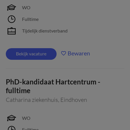
WO
Fulltime
Tijdelijk dienstverband
Bewaren
Bekijk vacature
PhD-kandidaat Hartcentrum -
fulltime
Catharina ziekenhuis
,
Eindhoven
WO
Fulltime