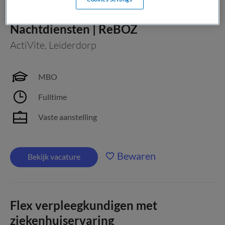
Ambulant Verpleegkundige |
Nachtdiensten | ReBOZ
ActiVite
,
Leiderdorp
MBO
Fulltime
Vaste aanstelling
Bewaren
Bekijk vacature
Flex verpleegkundigen met
ziekenhuiservaring