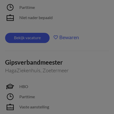
Parttime
Niet nader bepaald
Bewaren
Bekijk vacature
Gipsverbandmeester
HagaZiekenhuis
,
Zoetermeer
HBO
Parttime
Vaste aanstelling