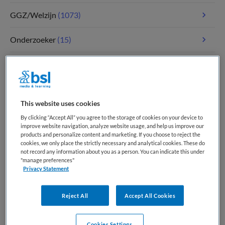
GGZ/Welzijn
(1073)
Onderzoeker
(15)
Paramedici
(109)
Tandheelkunde
(5)
This website uses cookies
Verpleegkunde
(1783)
By clicking “Accept All” you agree to the storage of cookies on your device to
improve website navigation, analyze website usage, and help us improve our
products and personalize content and marketing. If you choose to reject the
Zorgmanagement
(343)
cookies, we only place the strictly necessary and analytical cookies. These do
not record any information about you as a person. You can indicate this under
"manage preferences"
Privacy Statement
Meest recente vacatures op Medische
banenbank | Werk(t) in zorg en welzijn
Reject All
Accept All Cookies
Cookies Settings