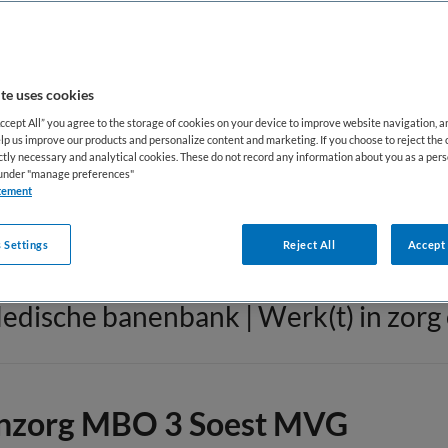
GGZ/Welzijn
(1087)
T
te uses cookies
Onderzoeker
(15)
V
Accept All” you agree to the storage of cookies on your device to improve website navigation, 
lp us improve our products and personalize content and marketing. If you choose to reject the 
ictly necessary and analytical cookies. These do not record any information about you as a pers
Paramedici
(111)
Z
s under "manage preferences"
tement
 Settings
Reject All
Accept 
edische banenbank | Werk(t) in zorg 
enzorg MBO 3 Soest MVG