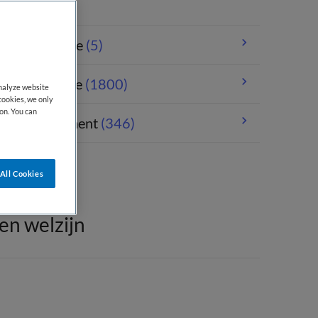
andheelkunde
(5)
erpleegkunde
(1800)
analyze website
cookies, we only
on. You can
orgmanagement
(346)
All Cookies
en welzijn