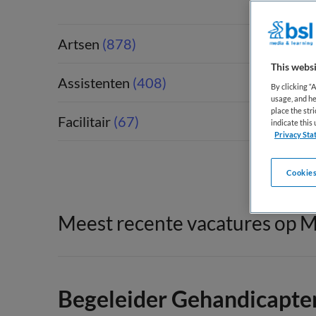
Artsen
(878)
This websi
Assistenten
(408)
By clicking “
usage, and he
place the str
Facilitair
(67)
indicate thi
Privacy Sta
Cookies
Meest recente vacatures op M
Begeleider Gehandicapt