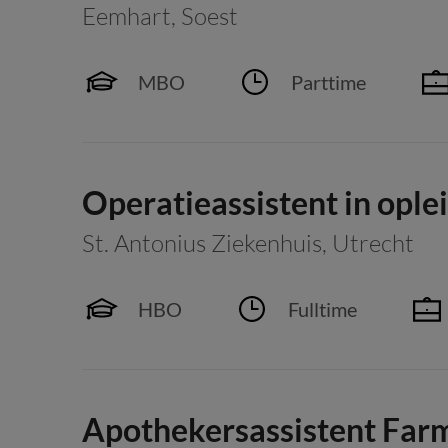
Eemhart
,
Soest
MBO
Parttime
Operatieassistent in ople
St. Antonius Ziekenhuis
,
Utrecht
HBO
Fulltime
Apothekersassistent Farm