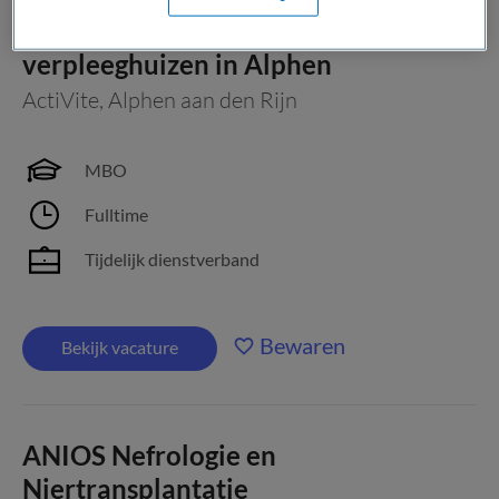
Verpleegkundige nachtdiensten | 3
verpleeghuizen in Alphen
ActiVite
,
Alphen aan den Rijn
MBO
Fulltime
Tijdelijk dienstverband
Bewaren
Bekijk vacature
ANIOS Nefrologie en
Niertransplantatie