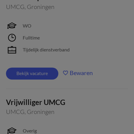
UMCG
,
Groningen
WO
Fulltime
Tijdelijk dienstverband
Bewaren
Bekijk vacature
Vrijwilliger UMCG
UMCG
,
Groningen
Overig