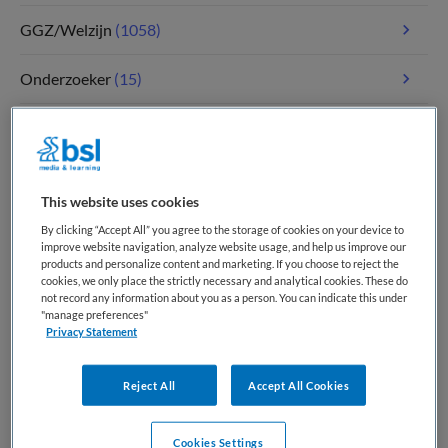
GGZ/Welzijn
(1058)
Onderzoeker
(15)
Paramedici
(109)
Tandheelkunde
(5)
This website uses cookies
Verpleegkunde
(1766)
By clicking “Accept All” you agree to the storage of cookies on your device to
improve website navigation, analyze website usage, and help us improve our
products and personalize content and marketing. If you choose to reject the
Zorgmanagement
(340)
cookies, we only place the strictly necessary and analytical cookies. These do
not record any information about you as a person. You can indicate this under
"manage preferences"
Privacy Statement
Meest recente vacatures op Medische
banenbank | Werk(t) in zorg en welzijn
Reject All
Accept All Cookies
Cookies Settings