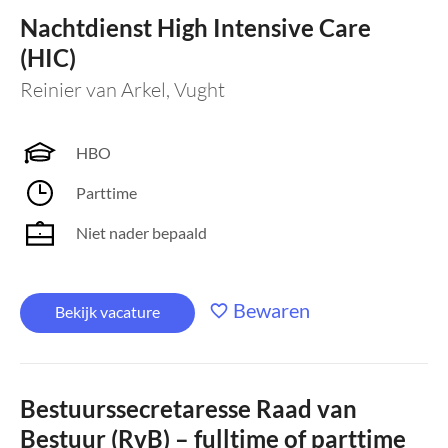
Nachtdienst High Intensive Care
(HIC)
Reinier van Arkel
,
Vught
HBO
Parttime
Niet nader bepaald
Bewaren
Bekijk vacature
Bestuurssecretaresse Raad van
Bestuur (RvB) – fulltime of parttime