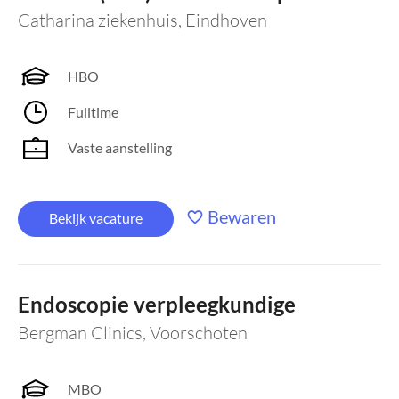
Catharina ziekenhuis
,
Eindhoven
HBO
Fulltime
Vaste aanstelling
Bewaren
Bekijk vacature
Endoscopie verpleegkundige
Bergman Clinics
,
Voorschoten
MBO