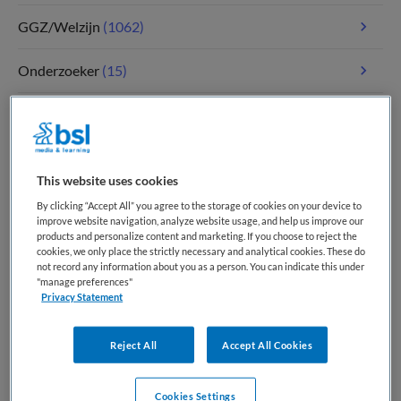
GGZ/Welzijn
(1062)
Onderzoeker
(15)
Paramedici
(107)
Tandheelkunde
(4)
This website uses cookies
Verpleegkunde
(1767)
By clicking “Accept All” you agree to the storage of cookies on your device to
improve website navigation, analyze website usage, and help us improve our
products and personalize content and marketing. If you choose to reject the
Zorgmanagement
(343)
cookies, we only place the strictly necessary and analytical cookies. These do
not record any information about you as a person. You can indicate this under
"manage preferences"
Privacy Statement
Meest recente vacatures op Medische
banenbank | Werk(t) in zorg en welzijn
Reject All
Accept All Cookies
Cookies Settings