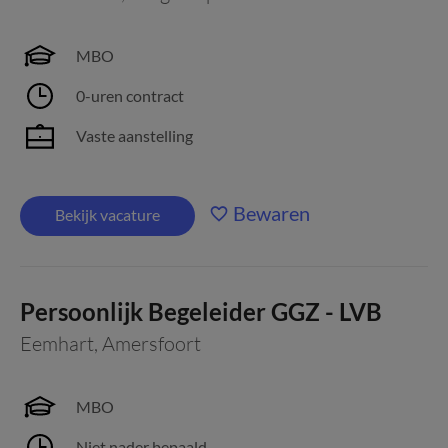
MBO
0-uren contract
Vaste aanstelling
Bewaren
Bekijk vacature
Persoonlijk Begeleider GGZ - LVB
Eemhart
,
Amersfoort
MBO
Niet nader bepaald