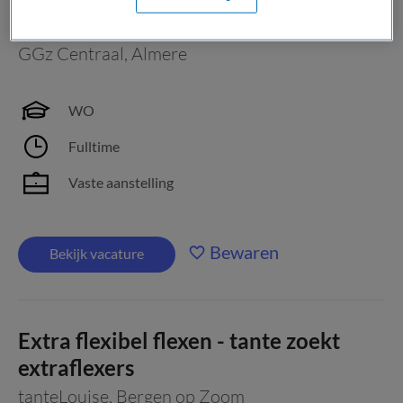
Ouderenpsychiater
GGz Centraal
,
Almere
WO
Fulltime
Vaste aanstelling
Bewaren
Bekijk vacature
Extra flexibel flexen - tante zoekt
extraflexers
tanteLouise
,
Bergen op Zoom