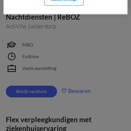
Ambulant Verpleegkundige |
Nachtdiensten | ReBOZ
ActiVite
,
Leiderdorp
MBO
Fulltime
Vaste aanstelling
Bewaren
Bekijk vacature
Flex verpleegkundigen met
ziekenhuiservaring