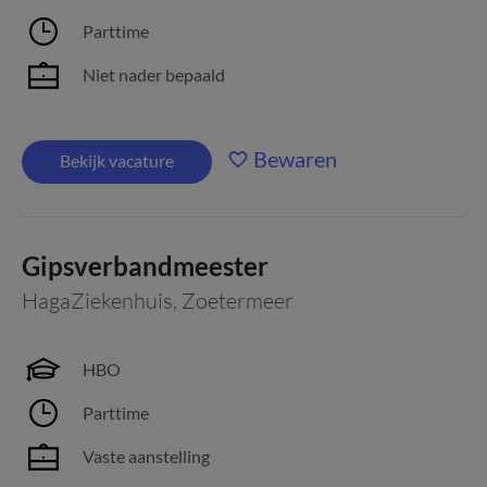
Parttime
Niet nader bepaald
Bewaren
Bekijk vacature
Gipsverbandmeester
HagaZiekenhuis
,
Zoetermeer
HBO
Parttime
Vaste aanstelling