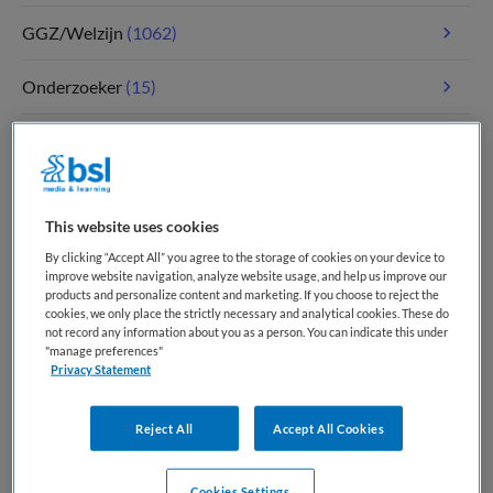
GGZ/Welzijn
(1062)
Onderzoeker
(15)
Paramedici
(108)
Tandheelkunde
(4)
This website uses cookies
Verpleegkunde
(1774)
By clicking “Accept All” you agree to the storage of cookies on your device to
improve website navigation, analyze website usage, and help us improve our
products and personalize content and marketing. If you choose to reject the
Zorgmanagement
(343)
cookies, we only place the strictly necessary and analytical cookies. These do
not record any information about you as a person. You can indicate this under
"manage preferences"
Privacy Statement
Meest recente vacatures op Medische
banenbank | Werk(t) in zorg en welzijn
Reject All
Accept All Cookies
Cookies Settings