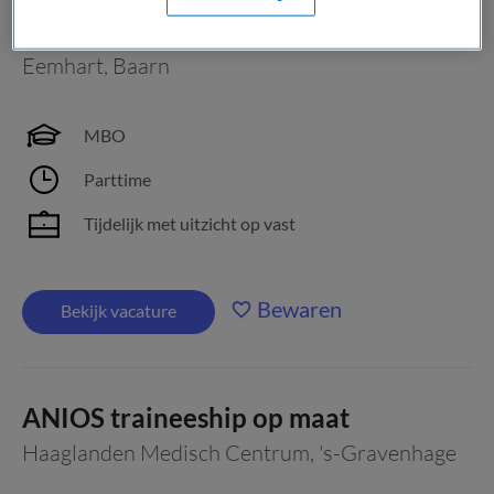
Begeleider Witte Kruislaan 8
Eemhart
,
Baarn
MBO
Parttime
Tijdelijk met uitzicht op vast
Bewaren
Bekijk vacature
ANIOS traineeship op maat
Haaglanden Medisch Centrum
,
's-Gravenhage