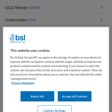
GGZ/Welzijn
(1085)
Onderzoeker
(14)
Paramedici
(117)
Tandheelkunde
(5)
This website uses cookies
Verpleegkunde
(1810)
By clicking “Accept All” you agree to the storage of cookies on your device to
improve website navigation, analyze website usage, and help us improve our
products and personalize content and marketing. If you choose to reject the
Zorgmanagement
(347)
cookies, we only place the strictly necessary and analytical cookies. These do
not record any information about you as a person. You can indicate this under
"manage preferences"
Privacy Statement
Meest recente vacatures op Medische
banenbank | Werk(t) in zorg en welzijn
Reject All
Accept All Cookies
Cookies Settings