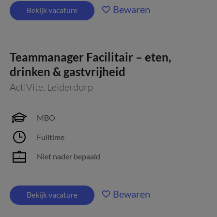
Bewaren
Bekijk vacature
Teammanager Facilitair – eten,
drinken & gastvrijheid
ActiVite
,
Leiderdorp
MBO
Fulltime
Niet nader bepaald
Bewaren
Bekijk vacature