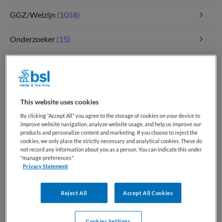
GGZ/Welzijn
(1058)
Onderzoeker
(15)
Paramedici
(109)
Tandheelkunde
(5)
This website uses cookies
Verpleegkunde
(1766)
By clicking “Accept All” you agree to the storage of cookies on your device to
improve website navigation, analyze website usage, and help us improve our
products and personalize content and marketing. If you choose to reject the
Zorgmanagement
(340)
cookies, we only place the strictly necessary and analytical cookies. These do
not record any information about you as a person. You can indicate this under
"manage preferences"
Privacy Statement
Meest recente vacatures op Medische
banenbank | Werk(t) in zorg en welzijn
Reject All
Accept All Cookies
Cookies Settings