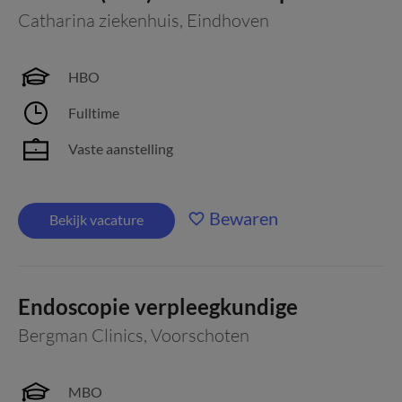
Catharina ziekenhuis
,
Eindhoven
HBO
Fulltime
Vaste aanstelling
Bewaren
Bekijk vacature
Endoscopie verpleegkundige
Bergman Clinics
,
Voorschoten
MBO