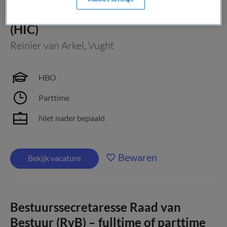
Nachtdienst High Intensive Care
(HIC)
Reinier van Arkel
,
Vught
HBO
Parttime
Niet nader bepaald
Bewaren
Bekijk vacature
Bestuurssecretaresse Raad van
Bestuur (RvB) – fulltime of parttime