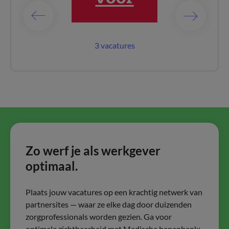
catures
3 vacatures
362 vac
Zo werf je als werkgever
optimaal.
Plaats jouw vacatures op een krachtig netwerk van
partnersites — waar ze elke dag door duizenden
zorgprofessionals worden gezien. Ga voor
optimale zichtbaarheid met Medische banenbank: