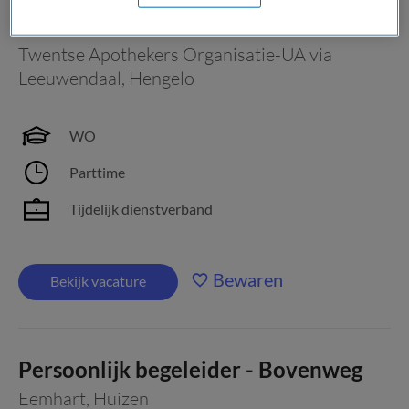
Directeur
Twentse Apothekers Organisatie-UA via
Leeuwendaal
,
Hengelo
WO
Parttime
Tijdelijk dienstverband
Bewaren
Bekijk vacature
Persoonlijk begeleider - Bovenweg
Eemhart
,
Huizen