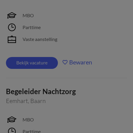
MBO
Parttime
Vaste aanstelling
Bewaren
Bekijk vacature
Begeleider Nachtzorg
Eemhart
,
Baarn
MBO
Parttime