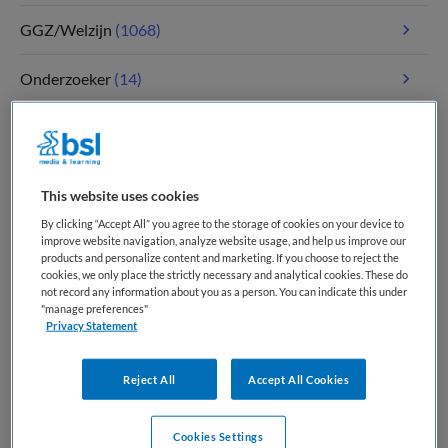
GGZ/Welzijn
(1068)
Onderzoeker
(14)
Paramedici
(115)
Tandheelkunde
(4)
This website uses cookies
Verpleegkunde
(1769)
By clicking “Accept All” you agree to the storage of cookies on your device to
improve website navigation, analyze website usage, and help us improve our
products and personalize content and marketing. If you choose to reject the
Zorgmanagement
(345)
cookies, we only place the strictly necessary and analytical cookies. These do
not record any information about you as a person. You can indicate this under
"manage preferences"
Privacy Statement
Meest recente vacatures op Medische
banenbank | Werk(t) in zorg en welzijn
Reject All
Accept All Cookies
Cookies Settings