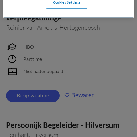
Cookies Settings
Sociotherapeut of coordinerend
verpleegkundige
Reinier van Arkel
,
's-Hertogenbosch
HBO
Parttime
Niet nader bepaald
Bewaren
Bekijk vacature
Persoonijk Begeleider - Hilversum
Eemhart
,
Hilversum