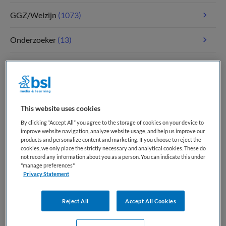
GGZ/Welzijn
(1073)
Onderzoeker
(13)
Paramedici
(112)
Tandheelkunde
(4)
This website uses cookies
Verpleegkunde
(1780)
By clicking “Accept All” you agree to the storage of cookies on your device to
improve website navigation, analyze website usage, and help us improve our
Zorgmanagement
(340)
products and personalize content and marketing. If you choose to reject the
cookies, we only place the strictly necessary and analytical cookies. These do
not record any information about you as a person. You can indicate this under
"manage preferences"
Privacy Statement
Meest recente vacatures op Medische
banenbank | Werk(t) in zorg en welzijn
Reject All
Accept All Cookies