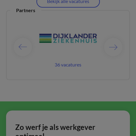
Bekijk alle vacatures
Partners
catures
36 vacatures
12 vac
Zo werf je als werkgever