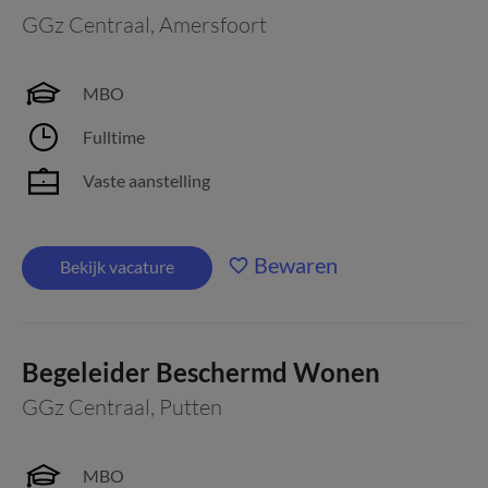
GGz Centraal
,
Amersfoort
MBO
Fulltime
Vaste aanstelling
Bewaren
Bekijk vacature
Begeleider Beschermd Wonen
GGz Centraal
,
Putten
MBO