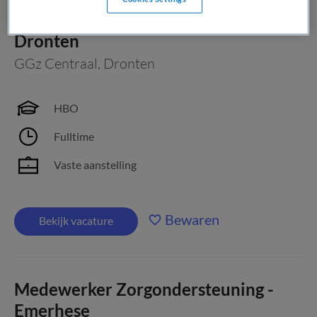
Regieverpleegkundige Gebiedsteam
Dronten
GGz Centraal
,
Dronten
HBO
Fulltime
Vaste aanstelling
Bewaren
Bekijk vacature
Medewerker Zorgondersteuning -
Emerhese