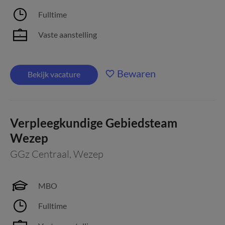
Fulltime
Vaste aanstelling
Bewaren
Bekijk vacature
Verpleegkundige Gebiedsteam
Wezep
GGz Centraal
,
Wezep
MBO
Fulltime