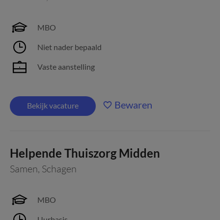
MBO
Niet nader bepaald
Vaste aanstelling
Bewaren
Bekijk vacature
Helpende Thuiszorg Midden
Samen
,
Schagen
MBO
Uurbasis