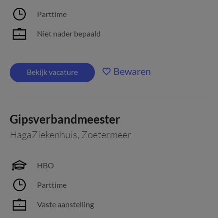
Parttime
Niet nader bepaald
Bewaren
Bekijk vacature
Gipsverbandmeester
HagaZiekenhuis
,
Zoetermeer
HBO
Parttime
Vaste aanstelling