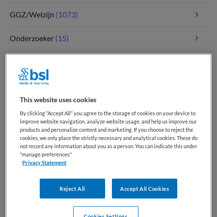
GGZ/Welzijn
(1073)
Onderzoeker
(15)
Paramedici
(109)
Tandheelkunde
(5)
This website uses cookies
Verpleegkunde
(1783)
By clicking “Accept All” you agree to the storage of cookies on your device to
improve website navigation, analyze website usage, and help us improve our
products and personalize content and marketing. If you choose to reject the
Zorgmanagement
(343)
cookies, we only place the strictly necessary and analytical cookies. These do
not record any information about you as a person. You can indicate this under
"manage preferences"
Privacy Statement
Meest recente vacatures op Medische
banenbank | Werk(t) in zorg en welzijn
Reject All
Accept All Cookies
Cookies Settings