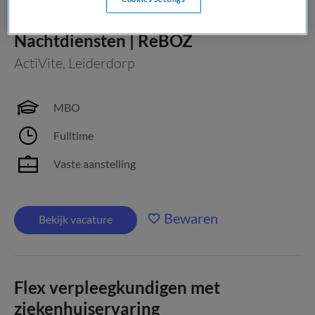
Ambulant Verpleegkundige |
Nachtdiensten | ReBOZ
ActiVite
,
Leiderdorp
MBO
Fulltime
Vaste aanstelling
Bewaren
Bekijk vacature
Flex verpleegkundigen met
ziekenhuiservaring