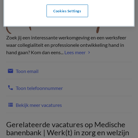
Cookies Settings
Zoek jij een interessante werkomgeving en een werksfeer
waar collegialiteit en professionele ontwikkeling hand in
hand gaan? Kom dan eens...
Lees meer
Toon email
Toon telefoonnummer
Bekijk meer vacatures
Gerelateerde vacatures op Medische
banenbank | Werk(t) in zorg en welzijn