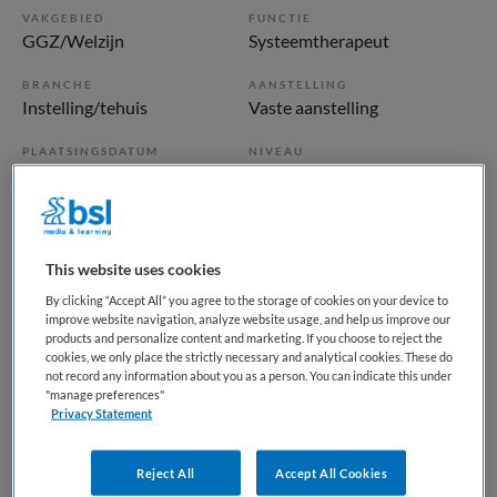
VAKGEBIED
FUNCTIE
GGZ/Welzijn
Systeemtherapeut
BRANCHE
AANSTELLING
Instelling/tehuis
Vaste aanstelling
PLAATSINGSDATUM
NIVEAU
12 mei 2025
HBO
ERVARING
DIENSTVERBAND
Ervaren
Fulltime
This website uses cookies
By clicking “Accept All” you agree to the storage of cookies on your device to
Vacature niet beschikbaar
improve website navigation, analyze website usage, and help us improve our
products and personalize content and marketing. If you choose to reject the
Deze vacature Systeemtherapeut Forensische zorg - Bouw
cookies, we only place the strictly necessary and analytical cookies. These do
not record any information about you as a person. You can indicate this under
mee aan herstel en veiligheid bij Reinier van Arkel is niet
"manage preferences"
meer actueel. Hieronder staan enkele vergelijkbare
Privacy Statement
vacatures die voor u wellicht interessant zijn.
Reject All
Accept All Cookies