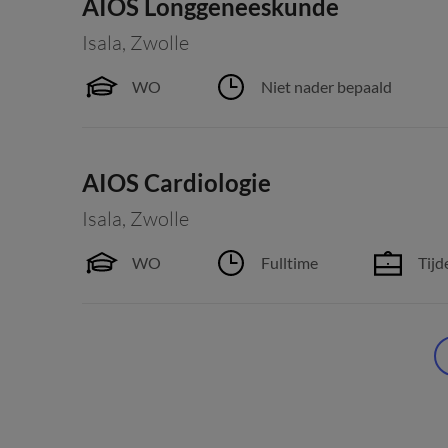
AIOS Longgeneeskunde
Isala
,
Zwolle
WO
Niet nader bepaald
AIOS Cardiologie
Isala
,
Zwolle
WO
Fulltime
Tijd