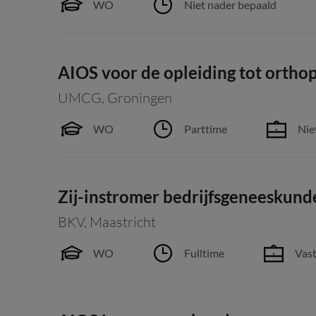
WO
Niet nader bepaald
AIOS voor de opleiding tot orthop
UMCG
,
Groningen
WO
Parttime
Nie
Zij-instromer bedrijfsgeneeskund
BKV
,
Maastricht
WO
Fulltime
Vast