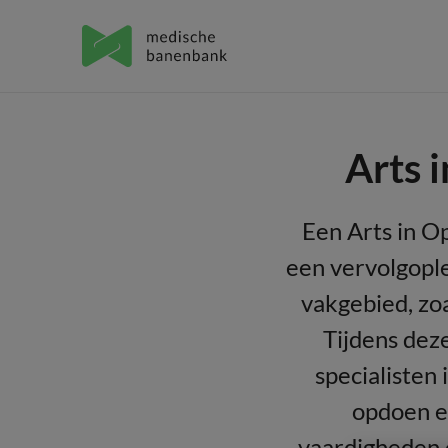
Arts i
Een Arts in Op
een vervolgople
vakgebied, zo
Tijdens dez
specialisten 
opdoen e
vaardigheden 