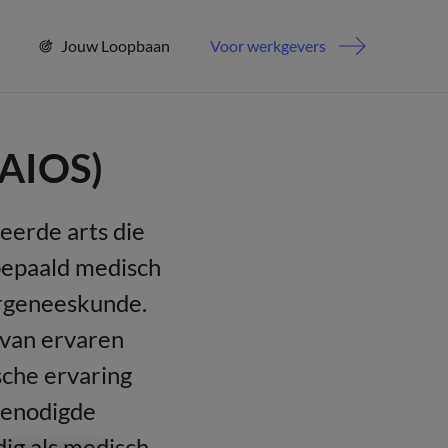
Jouw Loopbaan
Voor werkgevers
 (AIOS)
deerde arts die
 bepaald medisch
ergeneeskunde.
 van ervaren
ische ervaring
benodigde
ig als medisch