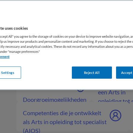
specialist te kunnen werken.
te uses cookies
Accept All” you agree to the storage of cookies on your device to improve website navigation, 
lp us improve our products and personalize content and marketing. If you choose to reject the 
ictly necessary and analytical cookies. These do not record any information about you as a pers
s under "manage preferences"
Wat is een Arts in
Wat doet een
tement
opleiding tot
in opleiding t
specialist (AIOS)
specialist (AI
 Settings
Reject All
Accept 
Werktijden v
een Arts in
Doorgroeimogelijkheden
opleiding tot 
Arts in opleiding tot
(AIOS)
Competenties die je ontwikkelt
specialist (AIOS)
als Arts in opleiding tot specialist
(AIOS)