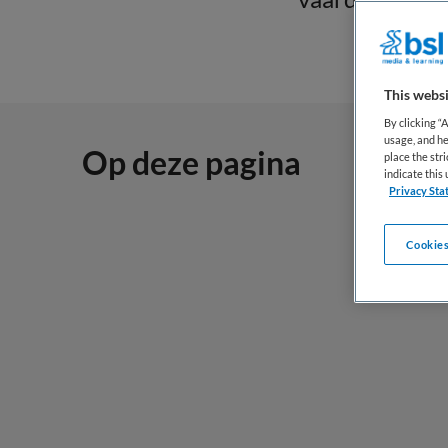
This websi
By clicking “
usage, and he
Op deze pagina
place the str
indicate thi
Privacy Sta
Cookies