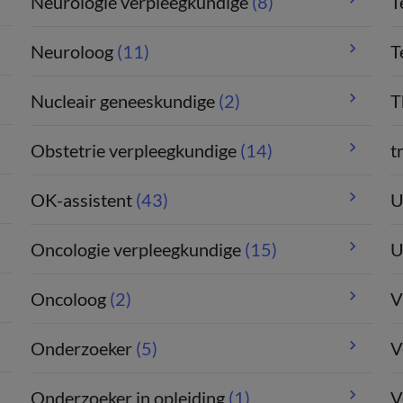
Neurologie verpleegkundige
(8)
T
Neuroloog
(11)
T
Nucleair geneeskundige
(2)
T
Obstetrie verpleegkundige
(14)
t
OK-assistent
(43)
U
Oncologie verpleegkundige
(15)
U
Oncoloog
(2)
V
Onderzoeker
(5)
V
Onderzoeker in opleiding
(1)
V