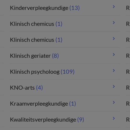
Kinderverpleegkundige
(13)
R
Klinisch chemicus
(1)
R
Klinisch chemicus
(1)
R
Klinisch geriater
(8)
R
Klinisch psycholoog
(109)
R
KNO-arts
(4)
R
Kraamverpleegkundige
(1)
R
Kwaliteitsverpleegkundige
(9)
R