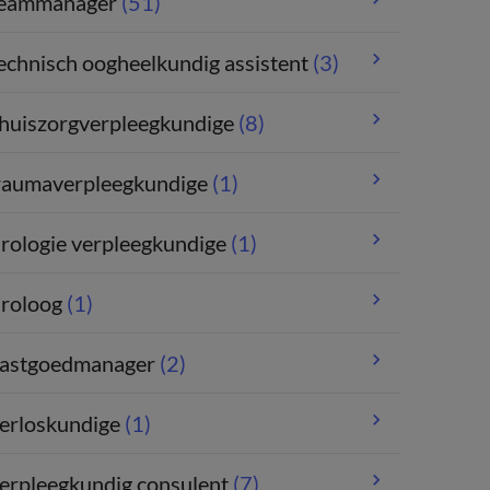
eammanager
(51)
echnisch oogheelkundig assistent
(3)
huiszorgverpleegkundige
(8)
raumaverpleegkundige
(1)
rologie verpleegkundige
(1)
roloog
(1)
astgoedmanager
(2)
erloskundige
(1)
erpleegkundig consulent
(7)