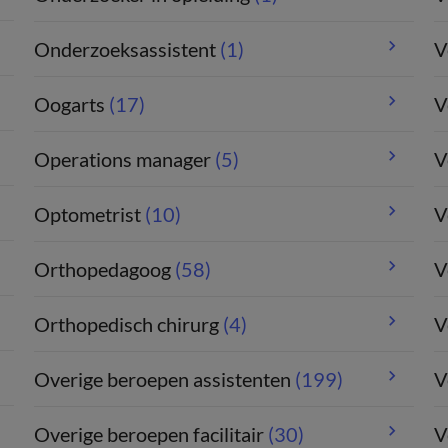
Onderzoeksassistent
(1)
V
Oogarts
(17)
V
Operations manager
(5)
V
Optometrist
(10)
V
Orthopedagoog
(58)
V
Orthopedisch chirurg
(4)
V
Overige beroepen assistenten
(199)
V
Overige beroepen facilitair
(30)
V