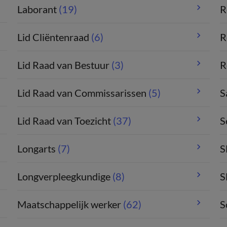
Laborant
(19)
R
Lid Cliëntenraad
(6)
R
Lid Raad van Bestuur
(3)
R
Lid Raad van Commissarissen
(5)
S
Lid Raad van Toezicht
(37)
S
Longarts
(7)
S
Longverpleegkundige
(8)
S
Maatschappelijk werker
(62)
S