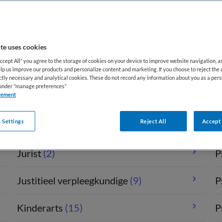
IT manager
(2)
P
Jeugdarts
(1)
P
te uses cookies
Accept All” you agree to the storage of cookies on your device to improve website navigation, 
Jeugdconsulent
(9)
P
lp us improve our products and personalize content and marketing. If you choose to reject the 
ictly necessary and analytical cookies. These do not record any information about you as a pers
s under "manage preferences"
tement
Jeugdverpleegkundige
(6)
P
 Settings
Reject All
Accept 
Jongerenwerker
(16)
P
Jurist
(2)
P
Justitieel verpleegkundige
(9)
P
Kinderarts
(15)
P