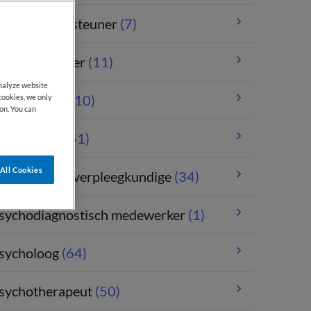
raktijkondersteuner
(7)
raktijkopleider
(11)
analyze website
rojectleider
(10)
cookies, we only
on. You can
sychiater
(251)
All Cookies
sychiatrisch verpleegkundige
(34)
sychodiagnostisch medewerker
(1)
sycholoog
(64)
sychotherapeut
(50)