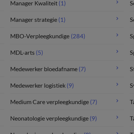
Manager Kwaliteit
(1)
S
Manager strategie
(1)
S
MBO-Verpleegkundige
(284)
S
MDL-arts
(5)
S
Medewerker bloedafname
(7)
S
Medewerker logistiek
(9)
S
Medium Care verpleegkundige
(7)
T
Neonatologie verpleegkundige
(9)
T