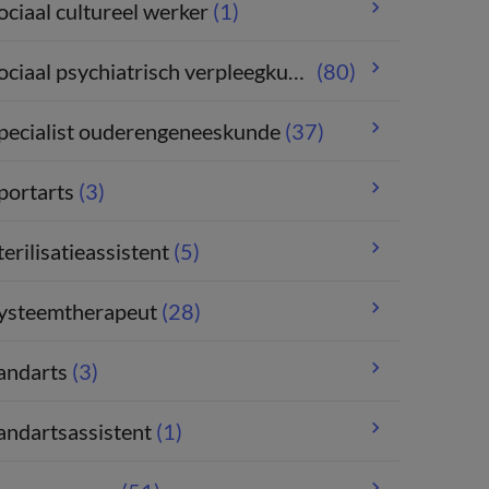
ociaal cultureel werker
(1)
ociaal psychiatrisch verpleegkundige
(80)
pecialist ouderengeneeskunde
(37)
portarts
(3)
terilisatieassistent
(5)
ysteemtherapeut
(28)
andarts
(3)
andartsassistent
(1)