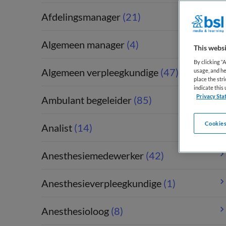
Afdelingsmanager
(21)
Algemeen manager
(4)
This websi
By clicking “
Algemeen verpleegkundige
(47)
usage, and he
place the str
indicate thi
Privacy Sta
Ambulant begeleider
(85)
Cookies
Analist
(14)
Anesthesiemedewerker
(42)
Anesthesieverpleegkundige
(1)
Anesthesioloog
(8)