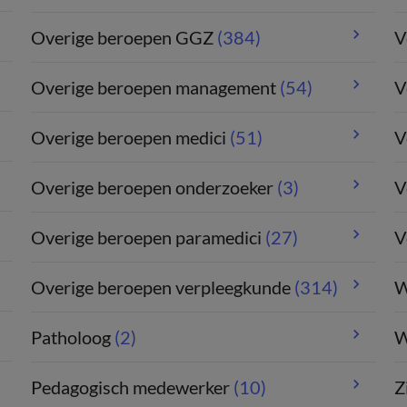
Overige beroepen GGZ
(384)
V
Overige beroepen management
(54)
V
Overige beroepen medici
(51)
V
Overige beroepen onderzoeker
(3)
V
Overige beroepen paramedici
(27)
V
Overige beroepen verpleegkunde
(314)
W
Patholoog
(2)
W
Pedagogisch medewerker
(10)
Z