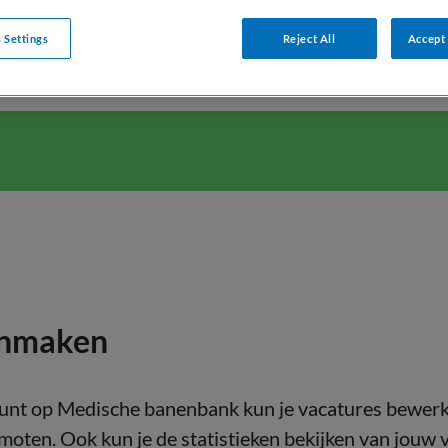
 Settings
Reject All
Accept 
geten?
anmaken
unt op Medische banenbank kun je vacatures bewerk
omoten. Ook kun je de statistieken bekijken van jouw 