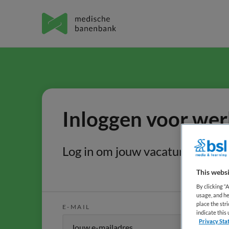
Inloggen voor wer
Log in om jouw vacatures eenvo
This websi
By clicking “
usage, and he
place the str
E-MAIL
indicate thi
Privacy Sta