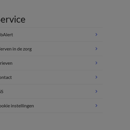
ervice
bAlert
rven in de zorg
rieven
ontact
SS
okie instellingen