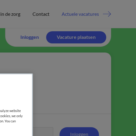
in de zorg
Contact
Actuele vacatures
Inloggen
Vacature plaatsen
atsen.
analyze website
cookies, we only
on. You can
Inloggen