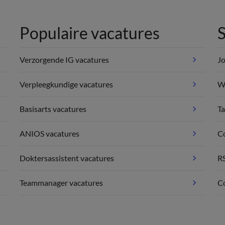
Populaire vacatures
S
Verzorgende IG vacatures
Jo
Verpleegkundige vacatures
We
Basisarts vacatures
Ta
ANIOS vacatures
C
Doktersassistent vacatures
R
Teammanager vacatures
Co