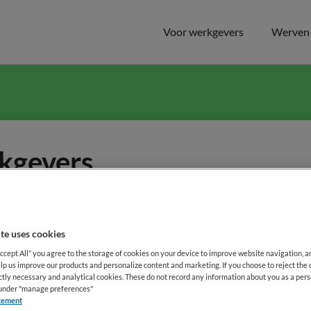
Voor werkgevers
Werven 
kgevers
udig te beheren en nieuwe vacatures te pla
te uses cookies
Accept All” you agree to the storage of cookies on your device to improve website navigation, 
lp us improve our products and personalize content and marketing. If you choose to reject the 
ictly necessary and analytical cookies. These do not record any information about you as a pers
WACHTWOORD
s under "manage preferences"
tement