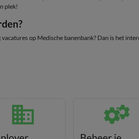
én plek!
rden?
ig vacatures op Medische banenbank? Dan is het inte
ployer
Beheer je