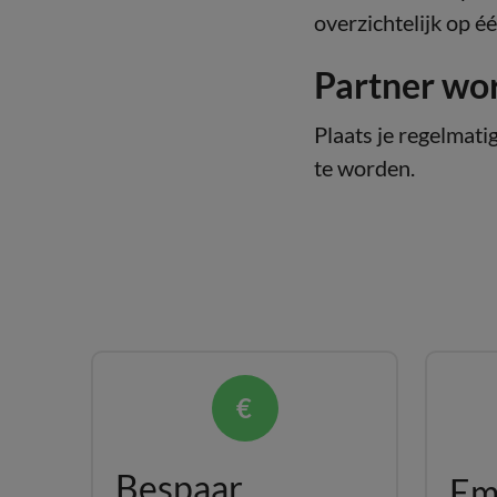
overzichtelijk op é
Partner wo
Plaats je regelmat
te worden.
Bespaar
Em