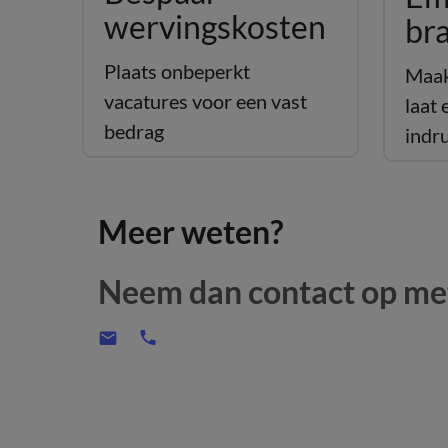
wervingskosten
br
Plaats onbeperkt
Maak
vacatures voor een vast
laat 
bedrag
indr
Meer weten?
Neem dan contact op met