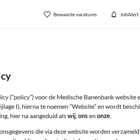
Bewaarde vacatures
JobAlert
icy
olicy (“policy”) voor de Medische Banenbank website
jlage I), hierna te noemen “Website” en wordt besch
ng, hier na aangeduid als
wij
,
ons
en
onze
.
oonsgegevens die via deze website worden verzameld 