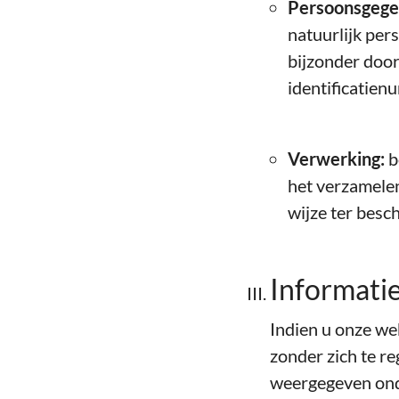
Persoonsgege
natuurlijk per
bijzonder door
identificatienu
Verwerking:
b
het verzamelen
wijze ter besch
Informatie
Indien u onze web
zonder zich te r
weergegeven ond