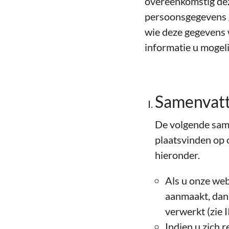
overeenkomstig dez
persoonsgegevens 
wie deze gegevens 
informatie u mogel
Samenvatt
De volgende same
plaatsvinden op o
hieronder.
Als u onze web
aanmaakt, dan
verwerkt (zie II
Indien u zich 