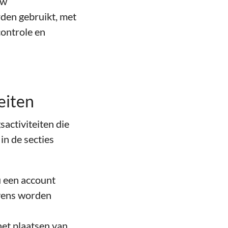
uw
den gebruikt, met
ontrole en
eiten
activiteiten die
in de secties
u een account
evens worden
het plaatsen van