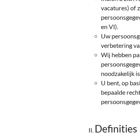
vacatures) of z
persoonsgegev
en VI).
Uw persoonsgeg
verbetering va
Wij hebben pa
persoonsgegeve
noodzakelijk is 
U bent, op bas
bepaalde recht
persoonsgegeve
Definities