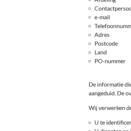
Contactperso
e-mail
Telefoonnum
Adres
Postcode
Land
PO-nummer
De informatie die
aangeduid. De ove
Wij verwerken d
U te identifice