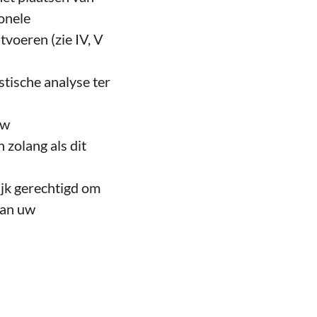
ionele
voeren (zie IV, V
tische analyse ter
uw
zolang als dit
ijk gerechtigd om
van uw