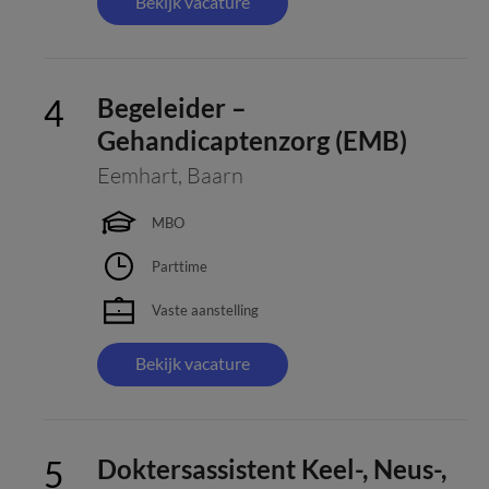
Bekijk vacature
Begeleider –
Gehandicaptenzorg (EMB)
Eemhart
,
Baarn
MBO
Parttime
Vaste aanstelling
Bekijk vacature
Doktersassistent Keel-, Neus-,