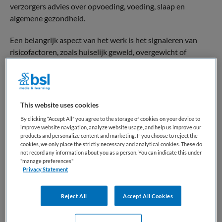
verzorgers advies over opvoeding, voeding, slaap en
algemene gezondheid.
Een belangrijk aspect van het werk is het signaleren van
risicofactoren, zoals huiselijk geweld, overgewicht of
problemen in de gezinssituatie. Indien nodig verwijzen
artsen JGZ door naar specialisten, zoals kinderartsen,
psychologen of maatschappelijk werkers.
This website uses cookies
Naast directe patiëntenzorg zijn artsen JGZ vaak betrokken
By clicking “Accept All” you agree to the storage of cookies on your device to
bij collectieve preventieprogramma’s, zoals
improve website navigation, analyze website usage, and help us improve our
vaccinatiecampagnes of voorlichting over gezonde
products and personalize content and marketing. If you choose to reject the
levensstijl. Het vak vereist een combinatie van medische
cookies, we only place the strictly necessary and analytical cookies. These do
not record any information about you as a person. You can indicate this under
kennis, communicatieve vaardigheden en een
"manage preferences"
preventiegerichte aanpak. Artsen JGZ spelen een cruciale
Privacy Statement
rol in het bevorderen van de gezondheid en het welzijn van
kinderen en jongeren in de samenleving.
Reject All
Accept All Cookies
Terug naar boven