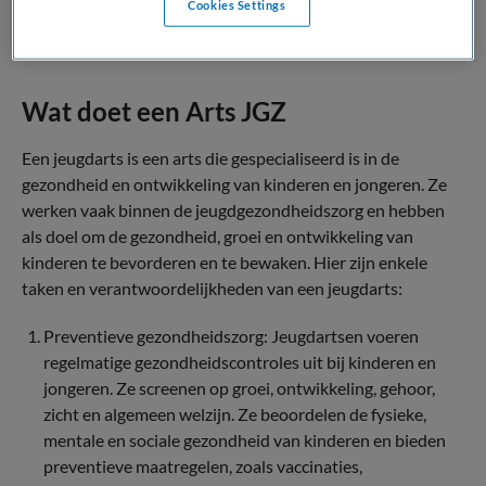
Cookies Settings
Wat doet een Arts JGZ
Een jeugdarts is een arts die gespecialiseerd is in de
gezondheid en ontwikkeling van kinderen en jongeren. Ze
werken vaak binnen de jeugdgezondheidszorg en hebben
als doel om de gezondheid, groei en ontwikkeling van
kinderen te bevorderen en te bewaken. Hier zijn enkele
taken en verantwoordelijkheden van een jeugdarts:
Preventieve gezondheidszorg: Jeugdartsen voeren
regelmatige gezondheidscontroles uit bij kinderen en
jongeren. Ze screenen op groei, ontwikkeling, gehoor,
zicht en algemeen welzijn. Ze beoordelen de fysieke,
mentale en sociale gezondheid van kinderen en bieden
preventieve maatregelen, zoals vaccinaties,