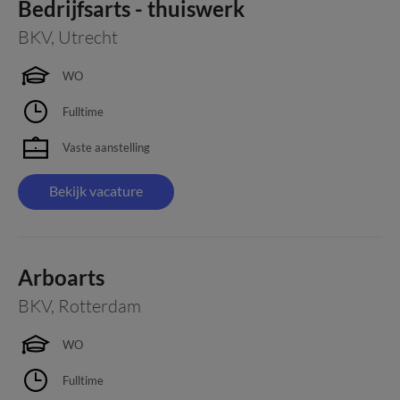
Bedrijfsarts - thuiswerk
BKV
,
Utrecht
WO
Fulltime
Vaste aanstelling
Bekijk vacature
Arboarts
BKV
,
Rotterdam
WO
Fulltime