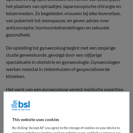
het plaatsen van spiraaltjes, laparoscopische chirurgie en
keizersneden. Ze begeleiden vrouwen bij elke levensfase,
van puberteit tot menopauze, en geven advies over
anticonceptie, hormoonbehandelingen en seksuele
gezondheid.
De opleiding tot gynaecoloog begint met een zesjarige
studie geneeskunde, gevolgd door een vijfjarige
specialisatie in obstetrie en gynaecologie. Gynaecologen
werken meestal in ziekenhuizen of gespecialiseerde
klinieken.
Het werk van een gynaecoloog vereist medische expertise,
technische vaardigheden en empathie, omdat ze vrouwen
helpen bij zowel medische als persoonlijke aspecten van
hun gezondheid.
This website uses cookies
Terug naar boven
By clicking “Accept All” you agree to the storage of cookies on your device to
improve website navigation, analyze website usage, and help us improve our