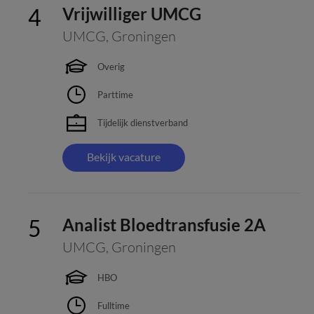
Vrijwilliger UMCG
UMCG
,
Groningen
Overig
Parttime
Tijdelijk dienstverband
Bekijk vacature
Analist Bloedtransfusie 2A
UMCG
,
Groningen
HBO
Fulltime