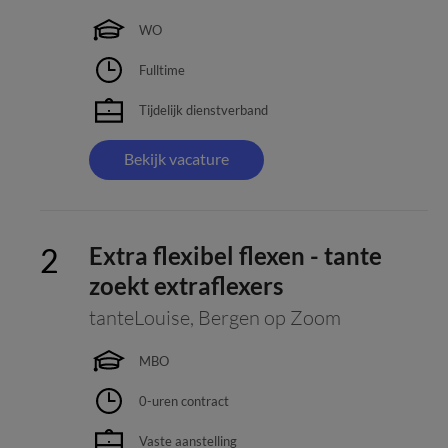
WO
Fulltime
Tijdelijk dienstverband
Bekijk vacature
Extra flexibel flexen - tante
zoekt extraflexers
tanteLouise
,
Bergen op Zoom
MBO
0-uren contract
Vaste aanstelling