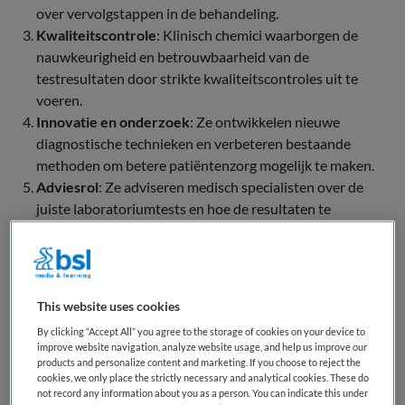
over vervolgstappen in de behandeling.
Kwaliteitscontrole
: Klinisch chemici waarborgen de
nauwkeurigheid en betrouwbaarheid van de
testresultaten door strikte kwaliteitscontroles uit te
voeren.
Innovatie en onderzoek
: Ze ontwikkelen nieuwe
diagnostische technieken en verbeteren bestaande
methoden om betere patiëntenzorg mogelijk te maken.
Adviesrol
: Ze adviseren medisch specialisten over de
juiste laboratoriumtests en hoe de resultaten te
gebruiken bij het stellen van diagnoses en
behandelingen.
Werkveld
This website uses cookies
Klinisch chemici werken meestal in ziekenhuizen,
By clicking “Accept All” you agree to the storage of cookies on your device to
diagnostische laboratoria of onderzoeksinstellingen. Ze
improve website navigation, analyze website usage, and help us improve our
products and personalize content and marketing. If you choose to reject the
hebben een nauwe samenwerking met andere medisch
cookies, we only place the strictly necessary and analytical cookies. These do
specialisten, zoals internisten, microbiologen en
not record any information about you as a person. You can indicate this under