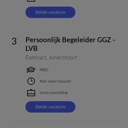
Bekijk vacature
Persoonlijk Begeleider GGZ -
LVB
Eemhart
,
Amersfoort
MBO
Niet nader bepaald
Vaste aanstelling
Bekijk vacature