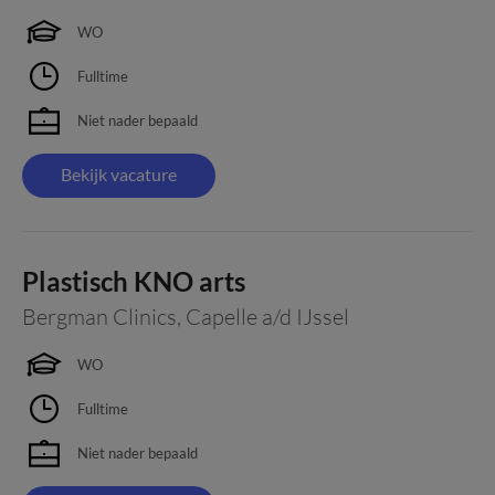
WO
Fulltime
Niet nader bepaald
Bekijk vacature
Plastisch KNO arts
Bergman Clinics
,
Capelle a/d IJssel
WO
Fulltime
Niet nader bepaald