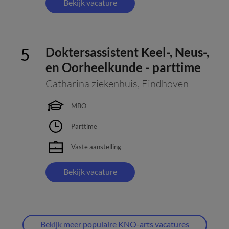
Bekijk vacature
Doktersassistent Keel-, Neus-,
en Oorheelkunde - parttime
Catharina ziekenhuis
,
Eindhoven
MBO
Parttime
Vaste aanstelling
Bekijk vacature
Bekijk meer populaire KNO-arts vacatures