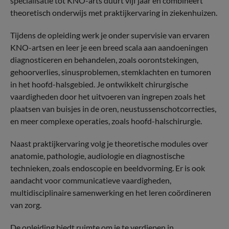
specialisatie tot KNO-arts duurt vijf jaar en combineert
theoretisch onderwijs met praktijkervaring in ziekenhuizen.
Tijdens de opleiding werk je onder supervisie van ervaren
KNO-artsen en leer je een breed scala aan aandoeningen
diagnosticeren en behandelen, zoals oorontstekingen,
gehoorverlies, sinusproblemen, stemklachten en tumoren
in het hoofd-halsgebied. Je ontwikkelt chirurgische
vaardigheden door het uitvoeren van ingrepen zoals het
plaatsen van buisjes in de oren, neustussenschotcorrecties,
en meer complexe operaties, zoals hoofd-halschirurgie.
Naast praktijkervaring volg je theoretische modules over
anatomie, pathologie, audiologie en diagnostische
technieken, zoals endoscopie en beeldvorming. Er is ook
aandacht voor communicatieve vaardigheden,
multidisciplinaire samenwerking en het leren coördineren
van zorg.
De opleiding biedt ruimte om je te verdiepen in