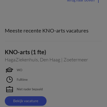
Meeste recente KNO-arts vacatures
KNO-arts (1 fte)
HagaZiekenhuis
,
Den Haag | Zoetermeer
WO
Fulltime
Niet nader bepaald
Bekijk vacature