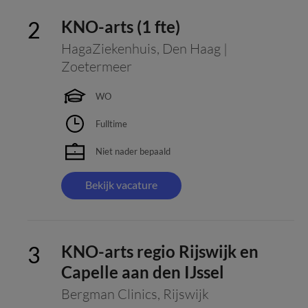
KNO-arts (1 fte)
HagaZiekenhuis
,
Den Haag |
Zoetermeer
WO
Fulltime
Niet nader bepaald
Bekijk vacature
KNO-arts regio Rijswijk en
Capelle aan den IJssel
Bergman Clinics
,
Rijswijk