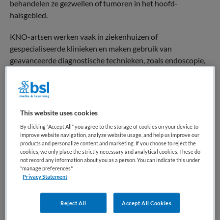
behandelen ze gezwellen of tumoren in het hoofd-
halsgebied.
KNO-artsen werken vaak in ziekenhuizen of
gespecialiseerde klinieken en maken gebruik van
geavanceerde diagnostische technieken, zoals endoscopie,
gehoortesten en beeldvorming (CT of MRI). Ze werken
nauw samen met andere specialisten, zoals audiologen,
logopedisten en allergologen, om de best mogelijke zorg te
bieden.
This website uses cookies
By clicking “Accept All” you agree to the storage of cookies on your device to
Het werk van een KNO-arts vereist een combinatie van
improve website navigation, analyze website usage, and help us improve our
medische expertise, technische vaardigheden en goede
products and personalize content and marketing. If you choose to reject the
communicatieve vaardigheden, omdat veel behandelingen
cookies, we only place the strictly necessary and analytical cookies. These do
not record any information about you as a person. You can indicate this under
invloed hebben op essentiële functies zoals horen, spreken
"manage preferences"
en ademhalen. Dit maakt de KNO-arts een belangrijke
Privacy Statement
schakel in de medische zorg.
Reject All
Accept All Cookies
Terug naar boven