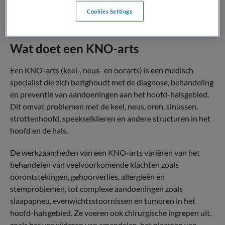
Cookies Settings
Wat doet een KNO-arts
Een KNO-arts (keel-, neus- en oorarts) is een medisch
specialist die zich bezighoudt met de diagnose, behandeling
en preventie van aandoeningen aan het hoofd-halsgebied.
Dit omvat problemen met de keel, neus, oren, sinussen,
strottenhoofd, speekselklieren en andere structuren in het
hoofd en de hals.
De werkzaamheden van een KNO-arts variëren van het
behandelen van veelvoorkomende klachten zoals
oorontstekingen, gehoorverlies, allergieën en
stemproblemen, tot complexe aandoeningen zoals
slaapapneu, evenwichtsstoornissen en tumoren in het
hoofd-halsgebied. Ze voeren ook chirurgische ingrepen uit,
zoals het verwijderen van amandelen, het plaatsen van