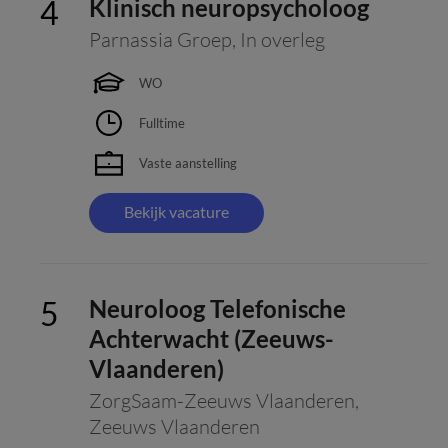
Klinisch neuropsycholoog
Parnassia Groep
,
In overleg
WO
Fulltime
Vaste aanstelling
Bekijk vacature
Neuroloog Telefonische
Achterwacht (Zeeuws-
Vlaanderen)
ZorgSaam-Zeeuws Vlaanderen
,
Zeeuws Vlaanderen