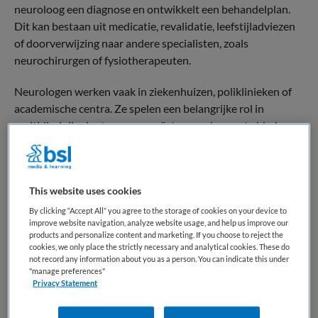
neuroloog een diagnose en ontwikkelt een behandelplan.
Dit kan bestaan uit medicatie, revalidatie, leefstijladviezen
of doorverwijzing naar andere specialisten, zoals
neurochirurgen of fysiotherapeuten.
Neurologen werken vaak in ziekenhuizen, poliklinieken of
academische centra. Ze spelen een belangrijke rol in
multidisciplinaire teams om geïntegreerde zorg te bieden
aan patiënten met complexe aandoeningen. Het vak
combineert medische kennis, analytisch vermogen en
communicatieve vaardigheden, omdat neurologische
This website uses cookies
ziekten vaak een grote impact hebben op het dagelijks leven
van patiënten. Neurologen dragen bij aan het verbeteren
By clicking “Accept All” you agree to the storage of cookies on your device to
improve website navigation, analyze website usage, and help us improve our
van de kwaliteit van leven en, waar mogelijk, het herstellen
products and personalize content and marketing. If you choose to reject the
van neurologische functies.
cookies, we only place the strictly necessary and analytical cookies. These do
not record any information about you as a person. You can indicate this under
"manage preferences"
Terug naar boven
Privacy Statement