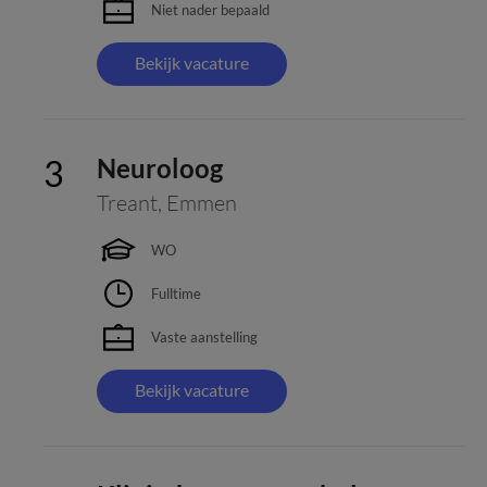
Niet nader bepaald
Bekijk vacature
Neuroloog
Treant
,
Emmen
WO
Fulltime
Vaste aanstelling
Bekijk vacature