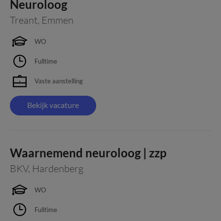
Neuroloog
Treant
,
Emmen
WO
Fulltime
Vaste aanstelling
Bekijk vacature
Waarnemend neuroloog | zzp
BKV
,
Hardenberg
WO
Fulltime