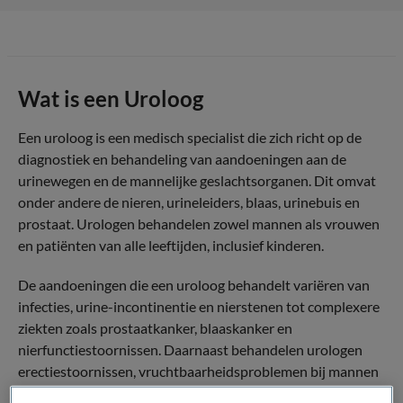
Wat is een Uroloog
Een uroloog is een medisch specialist die zich richt op de
diagnostiek en behandeling van aandoeningen aan de
urinewegen en de mannelijke geslachtsorganen. Dit omvat
onder andere de nieren, urineleiders, blaas, urinebuis en
prostaat. Urologen behandelen zowel mannen als vrouwen
en patiënten van alle leeftijden, inclusief kinderen.
De aandoeningen die een uroloog behandelt variëren van
infecties, urine-incontinentie en nierstenen tot complexere
ziekten zoals prostaatkanker, blaaskanker en
nierfunctiestoornissen. Daarnaast behandelen urologen
erectiestoornissen, vruchtbaarheidsproblemen bij mannen
en aangeboren afwijkingen aan de urinewegen bij kinderen.