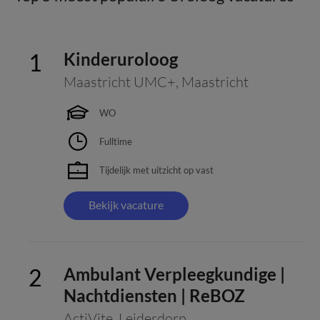
Kinderuroloog
Maastricht UMC+
,
Maastricht
WO
Fulltime
Tijdelijk met uitzicht op vast
Bekijk vacature
Ambulant Verpleegkundige |
Nachtdiensten | ReBOZ
ActiVite
,
Leiderdorp