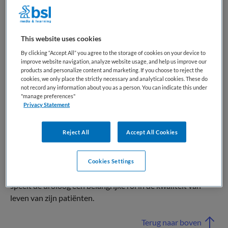
Een uroloog voert naast consulten ook diagnostische
onderzoeken uit, zoals echo’s, cystoscopieën (inwendig
This website uses cookies
onderzoek van de blaas) en biopsieën. Chirurgische
ingrepen, zoals het verwijderen van nierstenen, het
By clicking “Accept All” you agree to the storage of cookies on your device to
improve website navigation, analyze website usage, and help us improve our
plaatsen van protheses of het uitvoeren van
products and personalize content and marketing. If you choose to reject the
laparoscopische operaties, zijn een belangrijk onderdeel
cookies, we only place the strictly necessary and analytical cookies. These do
not record any information about you as a person. You can indicate this under
van hun werk.
"manage preferences"
Privacy Statement
Urologen werken in ziekenhuizen, privéklinieken of
academische centra en hebben vaak nauw contact met
Reject All
Accept All Cookies
andere specialisten, zoals nefrologen en oncologen. Het vak
combineert klinisch onderzoek, technische vaardigheden en
chirurgisch ingrijpen, wat het uitdagend en veelzijdig maakt.
Cookies Settings
Met een focus op vaak intieme gezondheidsproblemen
speelt de uroloog een belangrijke rol in de kwaliteit van
leven van zijn patiënten.
Terug naar boven