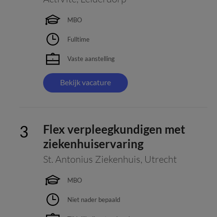
MBO
Fulltime
Vaste aanstelling
Bekijk vacature
Flex verpleegkundigen met
ziekenhuiservaring
St. Antonius Ziekenhuis
,
Utrecht
MBO
Niet nader bepaald