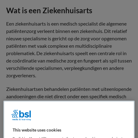
Wat is een Ziekenhuisarts
Een ziekenhuisarts is een medisch specialist die algemene
patiëntenzorg verleent binnen een ziekenhuis. Dit relatief
nieuwe specialisme is gericht op de zorg voor opgenomen
patiënten met vaak complexe en multidisciplinaire
problematiek. De ziekenhuisarts speelt een centrale rol in
de coördinatie van medische zorg en fungeert als spil tussen
verschillende specialismen, verpleegkundigen en andere
zorgverleners.
Ziekenhuisartsen behandelen patiënten met uiteenlopende
aandoeningen die niet direct onder een specifiek medisch
specialisme vallen. Ze stellen diagnoses, maken
behandelplannen en zorgen voor continuïteit in de zorg.
Daarnaast monitoren ze het verloop van de behandeling en
schakelen zo nodig andere specialisten in. Het specialisme
This website uses cookies
richt zich op het optimaliseren van de kwaliteit, efficiëntie