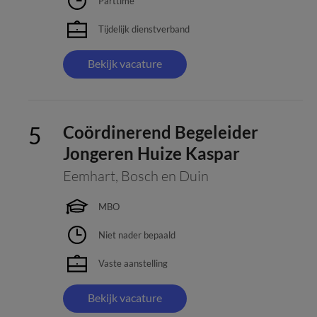
Parttime
Tijdelijk dienstverband
Bekijk vacature
Coördinerend Begeleider
Jongeren Huize Kaspar
Eemhart
,
Bosch en Duin
MBO
Niet nader bepaald
Vaste aanstelling
Bekijk vacature