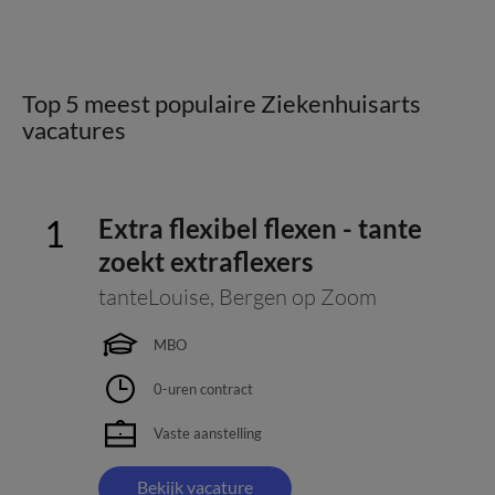
Top 5 meest populaire Ziekenhuisarts
vacatures
Extra flexibel flexen - tante
zoekt extraflexers
tanteLouise
,
Bergen op Zoom
MBO
0-uren contract
Vaste aanstelling
Bekijk vacature