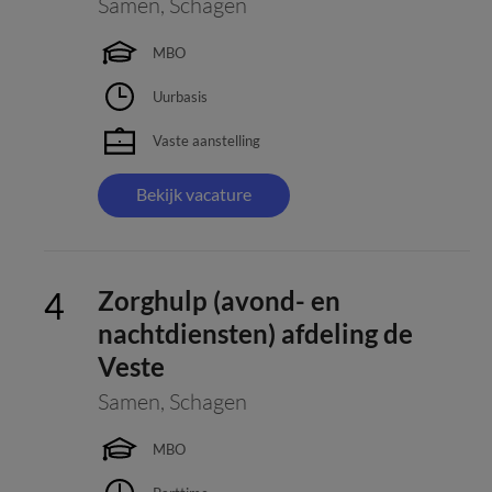
Samen
,
Schagen
MBO
Uurbasis
Vaste aanstelling
Bekijk vacature
Zorghulp (avond- en
nachtdiensten) afdeling de
Veste
Samen
,
Schagen
MBO