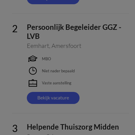
Persoonlijk Begeleider GGZ -
LVB
Eemhart
,
Amersfoort
MBO
Niet nader bepaald
Vaste aanstelling
Bekijk vacature
Helpende Thuiszorg Midden