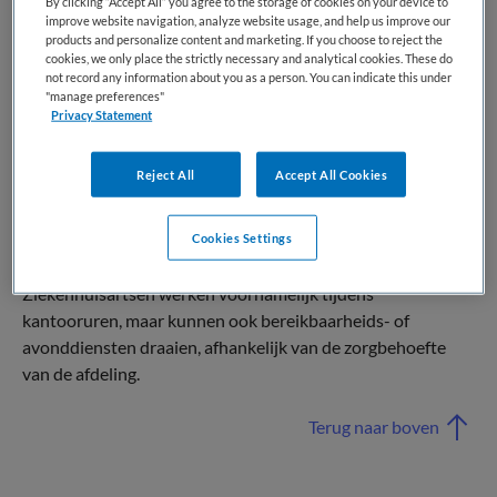
By clicking “Accept All” you agree to the storage of cookies on your device to
en veiligheid van de zorg in het ziekenhuis.
improve website navigation, analyze website usage, and help us improve our
products and personalize content and marketing. If you choose to reject the
Naast directe patiëntenzorg zijn ziekenhuisartsen vaak
cookies, we only place the strictly necessary and analytical cookies. These do
not record any information about you as a person. You can indicate this under
betrokken bij organisatorische en beleidsmatige taken. Ze
"manage preferences"
werken aan verbeteringen in zorgprocessen,
Privacy Statement
patiëntveiligheid en samenwerking binnen het ziekenhuis.
Ook kunnen ze een rol spelen in wetenschappelijk
Reject All
Accept All Cookies
onderzoek en onderwijs.
Het beroep combineert brede medische kennis met
Cookies Settings
organisatorische vaardigheden en patiëntgerichtheid.
Ziekenhuisartsen werken voornamelijk tijdens
kantooruren, maar kunnen ook bereikbaarheids- of
avonddiensten draaien, afhankelijk van de zorgbehoefte
van de afdeling.
Terug naar boven