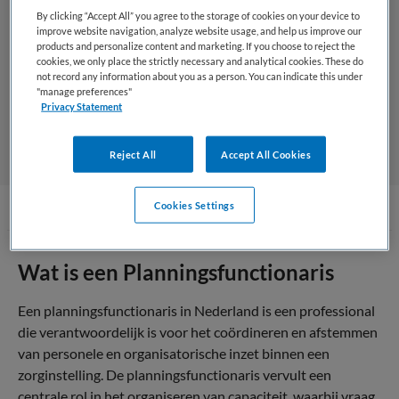
By clicking “Accept All” you agree to the storage of cookies on your device to
Competenties die je ontwikkelt als
improve website navigation, analyze website usage, and help us improve our
Planningsfunctionaris
products and personalize content and marketing. If you choose to reject the
cookies, we only place the strictly necessary and analytical cookies. These do
not record any information about you as a person. You can indicate this under
"manage preferences"
Opleidingsniveau
Privacy Statement
Reject All
Accept All Cookies
Cookies Settings
Wat is een Planningsfunctionaris
Een planningsfunctionaris in Nederland is een professional
die verantwoordelijk is voor het coördineren en afstemmen
van personele en organisatorische inzet binnen een
zorginstelling. De planningsfunctionaris vervult een
centrale rol in het organiseren van capaciteit, waarbij vraag