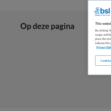
Op deze pagina
This websi
By clicking “
usage, and he
place the str
indicate thi
Privacy Sta
Cookies