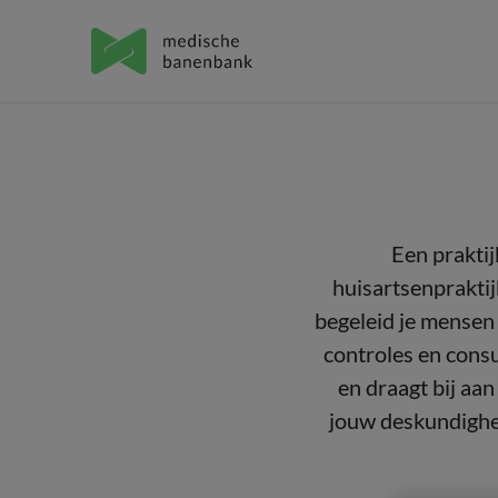
Een praktij
huisartsenpraktij
begeleid je mensen 
controles en cons
en draagt bij aa
jouw deskundighei