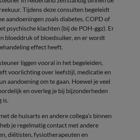
rsteuner in Nederland zelfstandig binnen de
spreekuur. Tijdens deze consulten begeleidt
che aandoeningen zoals diabetes, COPD of
et psychische klachten (bij de POH-ggz). Er
n bloeddruk of bloedsuiker, en er wordt
ehandeling effect heeft.
euner liggen vooral in het begeleiden,
t voorlichting over leefstijl, medicatie en
hun aandoening om te gaan. Hoewel je veel
oordelijk en overleg je bij bijzonderheden
 is.
t de huisarts en andere collega’s binnen
 heb je regelmatig contact met andere
ten, diëtisten, fysiotherapeuten en