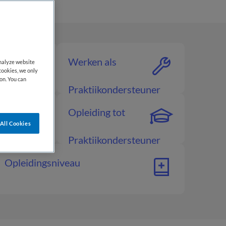
Werken als
analyze website
cookies, we only
on. You can
rsteuner
Praktijkondersteuner
an
Opleiding tot
All Cookies
Praktijkondersteuner
rsteuner
Opleidingsniveau