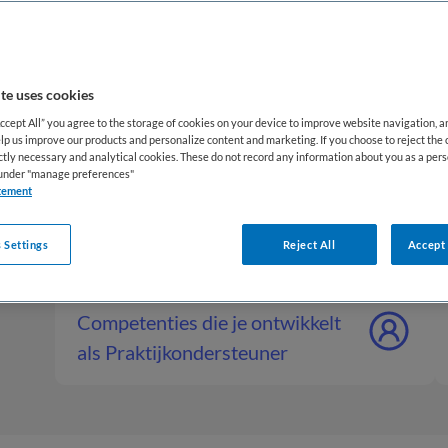
te uses cookies
Wat is een
Wat doet een
Accept All” you agree to the storage of cookies on your device to improve website navigation, 
lp us improve our products and personalize content and marketing. If you choose to reject the 
ictly necessary and analytical cookies. These do not record any information about you as a pers
Praktijkondersteuner
Praktijkonde
s under "manage preferences"
tement
Werktijden v
 Settings
Reject All
Accept 
een
Doorgroeimogelijkheden
Praktijkonde
Praktijkondersteuner
Competenties die je ontwikkelt
als Praktijkondersteuner