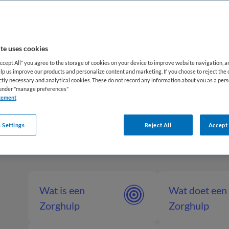
ig hebben. De werkzaamheden bestaan onder andere 
ke taken, het verzorgen van maaltijden, het bieden v
nderingen in de situatie van de cliënt. Hierbij staan 
te uses cookies
betrokkenheid centraal.
Accept All” you agree to the storage of cookies on your device to improve website navigation, 
lp us improve our products and personalize content and marketing. If you choose to reject the 
jke contact en de praktische ondersteuning draagt e
ictly necessary and analytical cookies. These do not record any information about you as a pers
s under "manage preferences"
en kwaliteit van leven van cliënten. De functie vraa
tement
n, geduld, verantwoordelijkheid en een groot inlevi
 Settings
Reject All
Accept 
Wat is een
Wat doet een
Zorghulp
Zorghulp