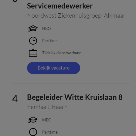
Servicemedewerker
Noordwest Ziekenhuisgroep
,
Alkmaar
HBO
Parttime
Tijdelijk dienstverband
Bekijk vacature
Begeleider Witte Kruislaan 8
Eemhart
,
Baarn
MBO
Parttime