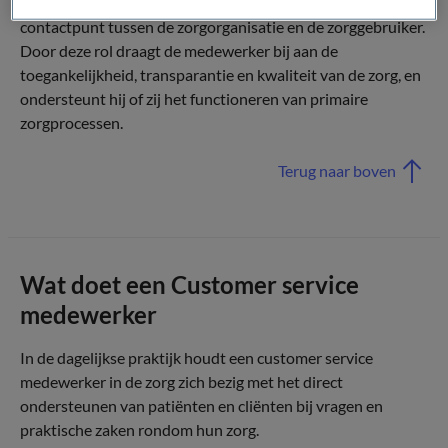
administratie en dienstverlening en vormt vaak het eerste
contactpunt tussen de zorgorganisatie en de zorggebruiker.
Door deze rol draagt de medewerker bij aan de
toegankelijkheid, transparantie en kwaliteit van de zorg, en
ondersteunt hij of zij het functioneren van primaire
zorgprocessen.
Terug naar boven
Wat doet een Customer service
medewerker
In de dagelijkse praktijk houdt een customer service
medewerker in de zorg zich bezig met het direct
ondersteunen van patiënten en cliënten bij vragen en
praktische zaken rondom hun zorg.