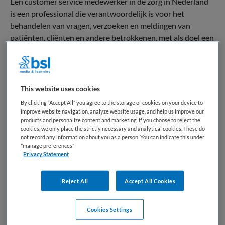
Een customer service medewerker in de zorg in Nederland
is een professional die verantwoordelijk is voor het
behandelen van vragen, verzoeken en meldingen van
patiënten, cliënten en andere betrokkenen, met als doel een
toegankelijke, duidelijke en efficiënte dienstverlening
binnen zorgorganisaties te waarborgen.
De kern van het beroep ligt in het verstrekken van
This website uses cookies
informatie, het oplossen van problemen en het begeleiden
By clicking “Accept All” you agree to the storage of cookies on your device to
van zorggebruikers bij administratieve en organisatorische
improve website navigation, analyze website usage, and help us improve our
processen, zoals het maken of wijzigen van afspraken, het
products and personalize content and marketing. If you choose to reject the
cookies, we only place the strictly necessary and analytical cookies. These do
toelichten van procedures of het doorverwijzen naar de
not record any information about you as a person. You can indicate this under
juiste afdeling. Hierbij wordt gewerkt binnen de kaders van
"manage preferences"
Privacy Statement
zorgspecifieke wet- en regelgeving en interne richtlijnen,
met aandacht voor privacy en zorgvuldige communicatie.
Reject All
Accept All Cookies
Binnen het Nederlandse zorglandschap neemt de customer
service medewerker een ondersteunende en verbindende
Cookies Settings
positie in. De functie bevindt zich op het snijvlak van zorg,