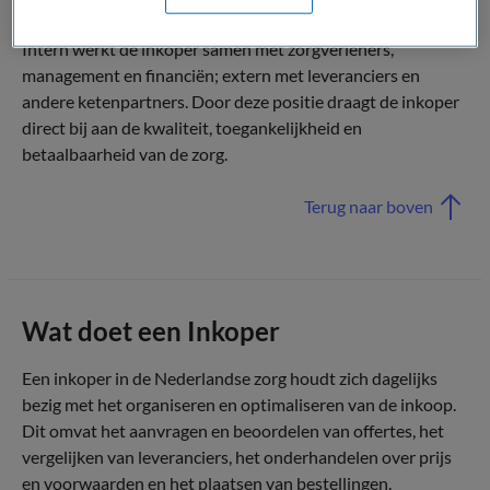
het snijvlak van zorginhoud, bedrijfsvoering en markt.
Intern werkt de inkoper samen met zorgverleners,
management en financiën; extern met leveranciers en
andere ketenpartners. Door deze positie draagt de inkoper
direct bij aan de kwaliteit, toegankelijkheid en
betaalbaarheid van de zorg.
Terug naar boven
Wat doet een Inkoper
Een inkoper in de Nederlandse zorg houdt zich dagelijks
bezig met het organiseren en optimaliseren van de inkoop.
Dit omvat het aanvragen en beoordelen van offertes, het
vergelijken van leveranciers, het onderhandelen over prijs
en voorwaarden en het plaatsen van bestellingen.