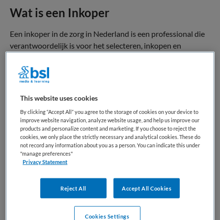
Wat is een Inkoper
Een inkoper in de zorg in Nederland is een professional die
verantwoordelijk is voor het selecteren, inkopen en
contracteren van goederen en diensten die nodig zijn voor
zorgverlening, zoals medische hulpmiddelen, apparatuur,
ICT en facilitaire diensten. Hierbij wordt gestuurd op
kwaliteit, kosten, leveringszekerheid en naleving van wet-
This website uses cookies
en regelgeving.
By clicking “Accept All” you agree to the storage of cookies on your device to
improve website navigation, analyze website usage, and help us improve our
De inkoper heeft een verbindende en adviserende rol. Hij of
products and personalize content and marketing. If you choose to reject the
zij vertaalt de behoeften van zorgprofessionals naar
cookies, we only place the strictly necessary and analytical cookies. These do
not record any information about you as a person. You can indicate this under
passende inkoopoplossingen, onderhandelt met
"manage preferences"
leveranciers en bewaakt contracten. Daarnaast speelt de
Privacy Statement
inkoper een steeds strategischere rol door bij te dragen aan
kostenbeheersing, innovatie, duurzaamheid en
Reject All
Accept All Cookies
risicomanagement.
Cookies Settings
Binnen het Nederlandse zorgstelsel opereert de inkoper op