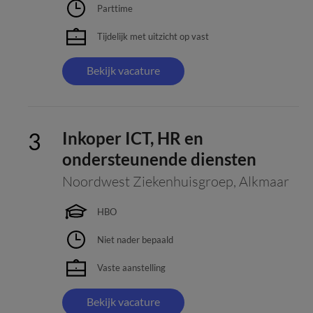
Parttime
Tijdelijk met uitzicht op vast
Bekijk vacature
Inkoper ICT, HR en
ondersteunende diensten
Noordwest Ziekenhuisgroep
,
Alkmaar
HBO
Niet nader bepaald
Vaste aanstelling
Bekijk vacature