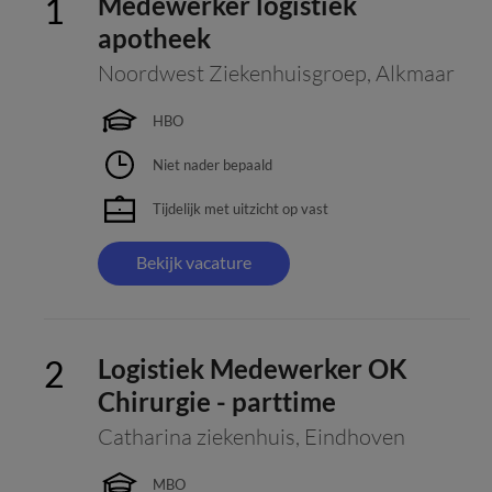
Medewerker logistiek
apotheek
Noordwest Ziekenhuisgroep
,
Alkmaar
HBO
Niet nader bepaald
Tijdelijk met uitzicht op vast
Bekijk vacature
Logistiek Medewerker OK
Chirurgie - parttime
Catharina ziekenhuis
,
Eindhoven
MBO