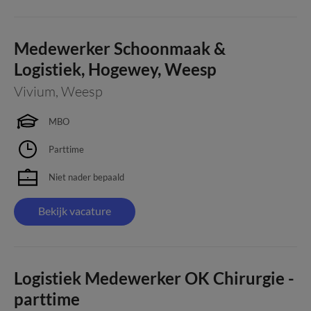
Medewerker Schoonmaak &
Logistiek, Hogewey, Weesp
Vivium
,
Weesp
MBO
Parttime
Niet nader bepaald
Bekijk vacature
Logistiek Medewerker OK Chirurgie -
parttime