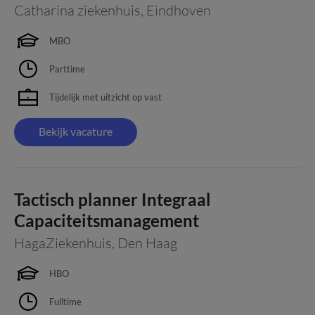
Catharina ziekenhuis
,
Eindhoven
MBO
Parttime
Tijdelijk met uitzicht op vast
Bekijk vacature
Tactisch planner Integraal
Capaciteitsmanagement
HagaZiekenhuis
,
Den Haag
HBO
Fulltime