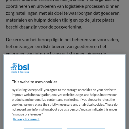
coördineren en uitvoeren van logistieke processen binnen
zorginstellingen, met als doel te waarborgen dat goederen,
materialen en hulpmiddelen tijdig en op de juiste plaats
beschikbaar zijn voor de zorgverlening.
De kern van het beroep ligt in het beheren van voorraden,
het ontvangen en distribueren van goederen en het
verzorgen van interne transportstromen binnen de
organisatie. Hierbij gaat het onder meer om medische
hulpmiddelen, medicijnen, linnengoed en andere facilitaire
middelen. De medewerker werkt volgens vastgestelde
procedures en kwaliteitsnormen, waarbij nauwkeurigheid,
This website uses cookies
hygiëne en betrouwbaarheid van groot belang zijn.
By clicking “Accept All” you agree to the storage of cookies on your device to
improve website navigation, analyze website usage, and help us improve our
products and personalize content and marketing. If you choose to reject the
Binnen het Nederlandse zorglandschap vervult de
cookies, we only place the strictly necessary and analytical cookies. These do
medewerker logistiek een ondersteunende, maar essentiële
not record any information about you as a person. You can indicate this under
professionele rol. De functie maakt deel uit van de facilitaire
"manage preferences"
Privacy Statement
en organisatorische infrastructuur van de zorg en draagt
direct bij aan de continuïteit en efficiëntie van