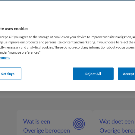
pen niet direct gericht zijn op het verlenen van medis
t functioneren van zorginstellingen zoals ziekenhuiz
en andere zorgorganisaties.
te uses cookies
jke rol van facilitaire beroepen in de zorg is daarm
Accept All” you agree to the storage of cookies on your device to improve website navigation, 
lp us improve our products and personalize content and marketing. If you choose to reject the 
oed georganiseerde en hygiënische omgeving dragen 
ictly necessary and analytical cookies. These do not record any information about you as a pers
s under "manage preferences"
 kwaliteit, veiligheid en continuïteit van de zorgverle
tement
el in het geheel van zorgprocessen en ondersteunen z
atiënten in het dagelijks functioneren van de zorginste
 Settings
Reject All
Accept 
Wat is een
Wat doet een
Overige beroepen
Overige bero