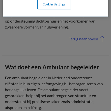
Cookies Settings
Daarmee draagt de ambulant begeleider bij aan het
toegankelijk en duurzaam organiseren van zorg, met nadruk
op ondersteuning dichtbij huis en het voorkomen van
zwaardere vormen van hulpverlening.
Terug naar boven
Wat doet een Ambulant begeleider
Een ambulant begeleider in Nederland ondersteunt
cliënten in hun eigen leefomgeving bij het organiseren van
het dagelijks leven. De ambulant begeleider voert
gesprekken, helpt bij het aanbrengen van structuur en
ondersteunt bij praktische zaken zoals administratie,
afspraken en zelfzorg.