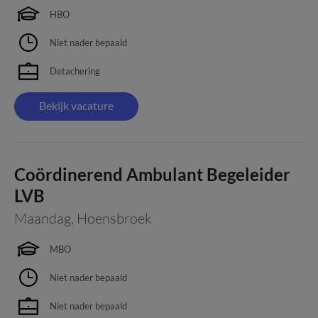
HBO
Niet nader bepaald
Detachering
Bekijk vacature
Coördinerend Ambulant Begeleider
LVB
Maandag
,
Hoensbroek
MBO
Niet nader bepaald
Niet nader bepaald