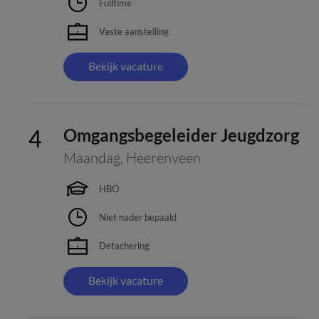
Fulltime
Vaste aanstelling
Bekijk vacature
Omgangsbegeleider Jeugdzorg
Maandag
,
Heerenveen
HBO
Niet nader bepaald
Detachering
Bekijk vacature