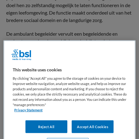
doel hen zo zelfstandig mogelijk te laten functioneren in de
eigen leefomgeving. De functie maakt onderdeel uit van het
bredere sociaal domein en de langdurige zorg.
De ambulant begeleider vervult een begeleidende en
ondersteunende rol, waarbij de nadruk ligt op het
versterken van zelfredzaamheid, het bevorderen van
participatie en het stabiliseren van de leefsituatie. In
verschillende organisaties wordt deze rol ook aangeduid als
This website uses cookies
woonbegeleider, persoonlijk begeleider of trajectbegeleider,
afhankelijk van de doelgroep en context.
By clicking “Accept All” you agree to the storage of cookies on your device to
improve website navigation, analyze website usage, and help us improve our
products and personalize content and marketing. If you choose to reject the
Binnen het zorglandschap neemt deze functie een
cookies, we only place the strictly necessary and analytical cookies. These do
verbindende positie in tussen formele zorg,
not record any information about you as a person. You can indicate this under
"manage preferences"
maatschappelijke ondersteuning en het dagelijks leven van
Privacy Statement
cliënten. De professional werkt op het snijvlak van zorg en
welzijn en vormt een belangrijke schakel tussen
Reject All
Accept All Cookies
gespecialiseerde hulpverlening, gemeentelijke
voorzieningen en het sociale netwerk van de cliënt.