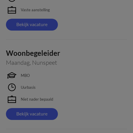
Vaste aanstelling
Bekijk vacature
Woonbegeleider
Maandag
,
Nunspeet
MBO
Uurbasis
Niet nader bepaald
Bekijk vacature