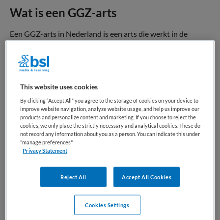
Wat is een GGZ-arts
Een GGZ-arts in Nederland is een arts die werkt in de
geestelijke gezondheidszorg (GGZ) en mensen behandelt
met psychische klachten of psychiatrische aandoeningen.
Deze arts richt zich op het onderzoeken, diagnosticeren en
behandelen van mentale gezondheidsproblemen, zoals
This website uses cookies
depressie, angststoornissen of andere psychische
By clicking “Accept All” you agree to the storage of cookies on your device to
stoornissen.
improve website navigation, analyze website usage, and help us improve our
products and personalize content and marketing. If you choose to reject the
Een GGZ-arts voert gesprekken met patiënten, onderzoekt
cookies, we only place the strictly necessary and analytical cookies. These do
not record any information about you as a person. You can indicate this under
hun klachten en stelt samen met andere zorgprofessionals
"manage preferences"
een behandelplan op. De arts kan bijvoorbeeld medicatie
Privacy Statement
voorschrijven en de voortgang van de behandeling volgen.
Reject All
Accept All Cookies
GGZ-artsen werken vaak samen met psychiaters,
psychologen, verpleegkundigen en andere hulpverleners
binnen een behandelteam. Het doel van hun werk is om
Cookies Settings
patiënten te helpen hun psychische gezondheid te