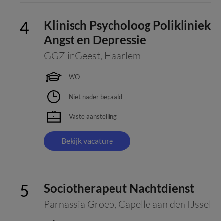
Klinisch Psycholoog Polikliniek
Angst en Depressie
GGZ inGeest
,
Haarlem
WO
Niet nader bepaald
Vaste aanstelling
Bekijk vacature
Sociotherapeut Nachtdienst
Parnassia Groep
,
Capelle aan den IJssel