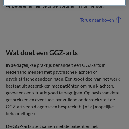
verbeteren en hen te ondersteunen in hun herstel.
Terug naar boven
Wat doet een GGZ-arts
In de dagelijkse praktijk behandelt een GGZ-arts in
Nederland mensen met psychische klachten of
psychiatrische aandoeningen. Een groot deel van het werk
bestaat uit gesprekken met patiënten om hun klachten,
gevoelens en situatie goed te begrijpen. Op basis van deze
gesprekken en eventueel aanvullend onderzoek stelt de
GGZ-arts een diagnose en bespreekt hij of zij mogelijke
behandelingen.
De GGZ-arts stelt samen met de patiënt en het