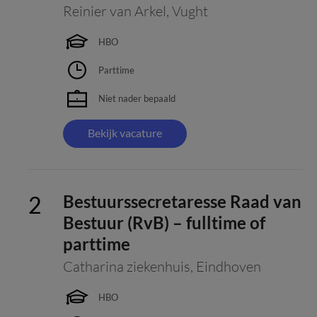
Reinier van Arkel
,
Vught
HBO
Parttime
Niet nader bepaald
Bekijk vacature
Bestuurssecretaresse Raad van
Bestuur (RvB) – fulltime of
parttime
Catharina ziekenhuis
,
Eindhoven
HBO