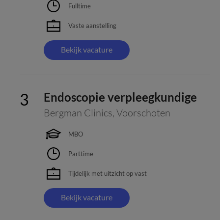
Fulltime
Vaste aanstelling
Bekijk vacature
Endoscopie verpleegkundige
Bergman Clinics
,
Voorschoten
MBO
Parttime
Tijdelijk met uitzicht op vast
Bekijk vacature