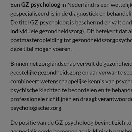
Een
GZ-psycholoog
in Nederland is een wetteli
gespecialiseerd is in de diagnostiek en behande
De titel GZ-psycholoog is beschermd en valt on
individuele gezondheidszorg). Dit betekent dat 
postmasteropleiding tot gezondheidszorgpsycholo
deze titel mogen voeren.
Binnen het zorglandschap vervult de gezondheid
geestelijke gezondheidszorg en aanverwante se
combineert wetenschappelijke kennis van psycho
psychische klachten te beoordelen en te behande
professionele richtlijnen en draagt verantwoorde
psychologische zorg.
De positie van de GZ-psycholoog bevindt zich t
gespecialiseerde beroepen zoals klinisch psycho