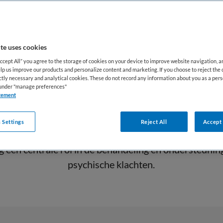
heidszorg (GGZ), ziekenhuizen, revalidatiecentra, je
r ouderenzorg. Ook kunnen zij werkzaam zijn in een z
of binnen multidisciplinaire behandelcentra.
te uses cookies
andse zorgstelsel vervult de GZ-psycholoog een belan
Accept All” you agree to the storage of cookies on your device to improve website navigation, 
lp us improve our products and personalize content and marketing. If you choose to reject the 
gankelijke en professionele psychologische zorg. Do
ictly necessary and analytical cookies. These do not record any information about you as a pers
s under "manage preferences"
 begeleiding draagt de GZ-psycholoog bij aan het ver
tement
ioneren en de kwaliteit van leven van cliënten. Daar
samen met andere zorgprofessionals, zoals psychiat
 Settings
Reject All
Accept 
erkers, om passende en samenhangende zorg te orga
 een centrale rol in de behandeling en ondersteuni
psychische klachten.