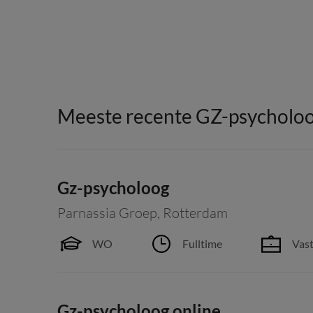
Meeste recente GZ-psycholoo
Gz-psycholoog
Parnassia Groep
,
Rotterdam
WO
Fulltime
Vast
Gz-psycholoog online