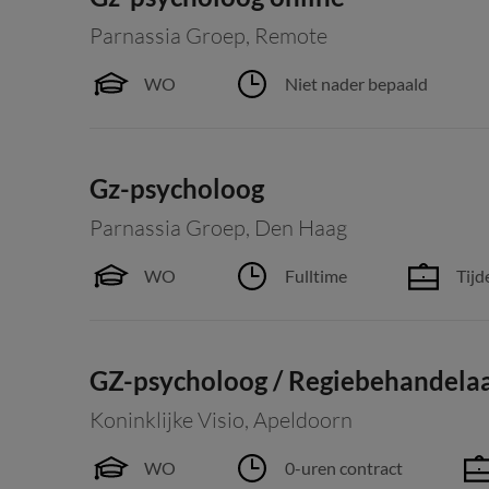
Parnassia Groep
,
Remote
WO
Niet nader bepaald
Gz-psycholoog
Parnassia Groep
,
Den Haag
WO
Fulltime
Tijd
GZ-psycholoog / Regiebehandela
Koninklijke Visio
,
Apeldoorn
WO
0-uren contract