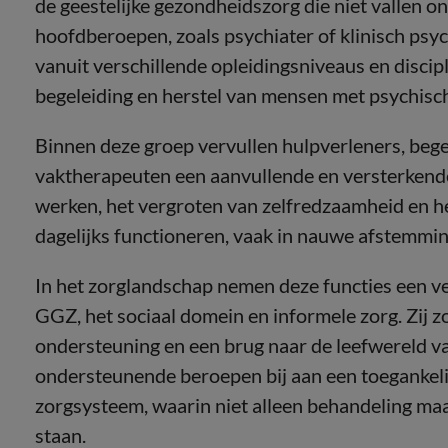
de geestelijke gezondheidszorg die niet vallen o
hoofdberoepen, zoals psychiater of klinisch psy
vanuit verschillende opleidingsniveaus en discip
begeleiding en herstel van mensen met psychisc
Binnen deze groep vervullen hulpverleners, beg
vaktherapeuten een aanvullende en versterkende r
werken, het vergroten van zelfredzaamheid en h
dagelijks functioneren, vaak in nauwe afstemmi
In het zorglandschap nemen deze functies een ve
GGZ, het sociaal domein en informele zorg. Zij z
ondersteuning en een brug naar de leefwereld v
ondersteunende beroepen bij aan een toegankeli
zorgsysteem, waarin niet alleen behandeling maar
staan.