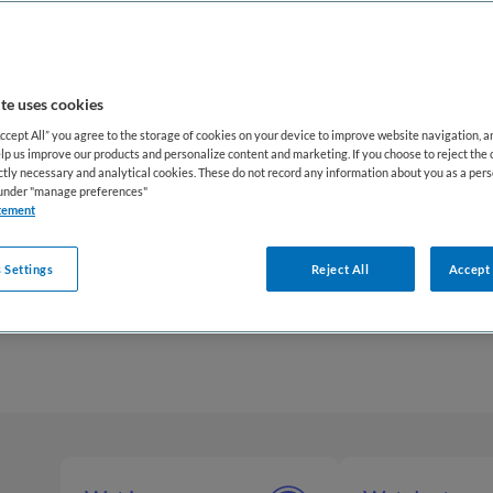
functies als begeleider, ervaringsdeskundige, vakther
pverlener. Zij bieden praktische ondersteuning, voer
ties uit en werken nauw samen met andere zorgprofe
te uses cookies
e rol van overige beroepen GGZ is groot. Deze profe
Accept All” you agree to the storage of cookies on your device to improve website navigation, 
lp us improve our products and personalize content and marketing. If you choose to reject the 
ren van cliënten, het bevorderen van zelfredzaamhei
ictly necessary and analytical cookies. These do not record any information about you as a pers
s under "manage preferences"
van psychische problemen. Daarmee vormen zij een be
tement
alistische behandeling en het dagelijks functioneren 
 Settings
Reject All
Accept 
en bieden overige beroepen GGZ veel mogelijkheden
groepen en opleidingsniveaus binnen een betekenisv