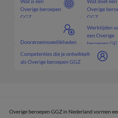
Wat is een
Wat doet een
Overige beroepen
Overige bero
GGZ
GGZ
Werktijden v
een Overige
Doorgroeimogelijkheden
beroepen GG
Overige beroepen GGZ
Competenties die je ontwikkelt
als Overige beroepen GGZ
Overige beroepen GGZ in Nederland vormen een