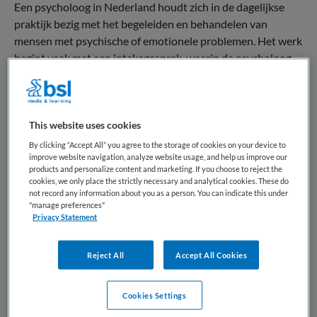
Een psycholoog in Nederland houdt zich in de dagelijkse
praktijk bezig met het begeleiden en behandelen van
mensen met psychische of emotionele problemen. Het werk
begint vaak met een intakegesprek, waarin de psycholoog
samen met de cliënt de klachten, achtergrond en hulpvraag
bespreekt. Op basis daarvan kan de psycholoog diagnostiek
uitvoeren, bijvoorbeeld door gesprekken, observaties of
This website uses cookies
psychologische tests, om een beter beeld te krijgen van de
problematiek.
By clicking “Accept All” you agree to the storage of cookies on your device to
improve website navigation, analyze website usage, and help us improve our
products and personalize content and marketing. If you choose to reject the
Vervolgens stelt de psycholoog een behandelplan op en
cookies, we only place the strictly necessary and analytical cookies. These do
begeleidt de cliënt tijdens therapiegesprekken. In deze
not record any information about you as a person. You can indicate this under
"manage preferences"
gesprekken helpt de psycholoog cliënten om inzicht te
Privacy Statement
krijgen in hun gedachten, gevoelens en gedrag en om
nieuwe manieren te ontwikkelen om met problemen om te
Reject All
Accept All Cookies
gaan. Tijdens het behandelproces wordt regelmatig
geëvalueerd of de behandeling goed verloopt en of
aanpassingen nodig zijn.
Cookies Settings