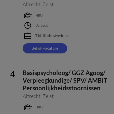
Altrecht
,
Zeist
HBO
Uurbasis
Tijdelijk dienstverband
Bekijk vacature
Basispsycholoog/ GGZ Agoog/
Verpleegkundige/ SPV/ AMBIT
Persoonlijkheidsstoornissen
Altrecht
,
Zeist
HBO