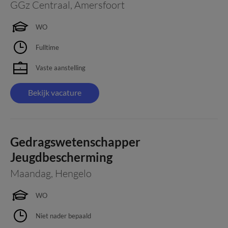
GGz Centraal
,
Amersfoort
WO
Fulltime
Vaste aanstelling
Bekijk vacature
Gedragswetenschapper
Jeugdbescherming
Maandag
,
Hengelo
WO
Niet nader bepaald