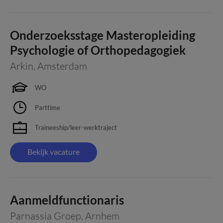
Onderzoeksstage Masteropleiding
Psychologie of Orthopedagogiek
Arkin
,
Amsterdam
WO
Parttime
Traineeship/leer-werktraject
Bekijk vacature
Aanmeldfunctionaris
Parnassia Groep
,
Arnhem