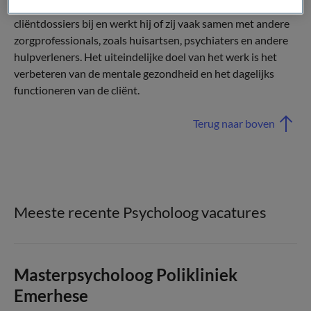
Naast het werken met cliënten houdt een psycholoog ook
cliëntdossiers bij en werkt hij of zij vaak samen met andere
zorgprofessionals, zoals huisartsen, psychiaters en andere
hulpverleners. Het uiteindelijke doel van het werk is het
verbeteren van de mentale gezondheid en het dagelijks
functioneren van de cliënt.
Terug naar boven
Meeste recente Psycholoog vacatures
Masterpsycholoog Polikliniek
Emerhese